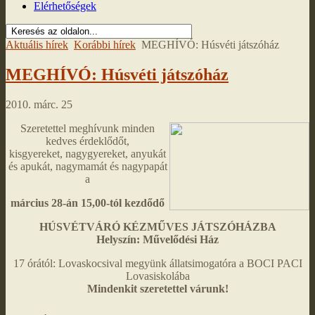
Elérhetőségek
Aktuális hírek
Korábbi hírek
MEGHÍVÓ: Húsvéti játszóház
MEGHÍVÓ: Húsvéti játszóház
2010. márc. 25
Szeretettel meghívunk minden
kedves érdeklődőt,
kisgyereket, nagygyereket, anyukát
és apukát, nagymamát és nagypapát
a
március 28-án 15,00-tól kezdődő
HÚSVÉTVÁRÓ KÉZMŰVES JÁTSZÓHÁZBA
Helyszín: Művelődési Ház
17 órától: Lovaskocsival megyünk állatsimogatóra a BOCI PACI
Lovasiskolába
Mindenkit szeretettel várunk!