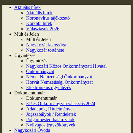
Aktuális hírek
Aktuális hírek
Koronavírus tájékozató
Korábbi hírek
Választások 2026
Múlt és Jelen
Múlt és Jelen
Nagykozár lakossága
Nagykozár története
Ügyintézés
Ügyintézés
Nagykozári Közös Önkormányzati Hivatal
Önkormányzat
Német Nemzetiségi Önkormányzat
Horvát Nemzetiségi Önkormányzat
Elektronikus ügyintézés
Dokumentumtár
Dokumentumtár
EP és Önkormányzati választás 2024
Adatlapok, Hírdetmények
Jogszabályok / Rendeletek
Polgármesteri határozatok
Nyilvános jegyzőkönyvek
Nagykozári Óvoda