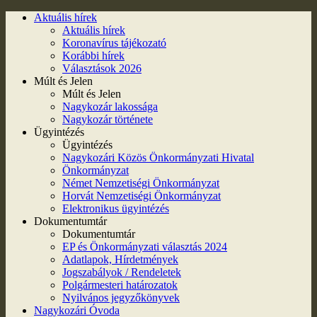
Aktuális hírek
Aktuális hírek
Koronavírus tájékozató
Korábbi hírek
Választások 2026
Múlt és Jelen
Múlt és Jelen
Nagykozár lakossága
Nagykozár története
Ügyintézés
Ügyintézés
Nagykozári Közös Önkormányzati Hivatal
Önkormányzat
Német Nemzetiségi Önkormányzat
Horvát Nemzetiségi Önkormányzat
Elektronikus ügyintézés
Dokumentumtár
Dokumentumtár
EP és Önkormányzati választás 2024
Adatlapok, Hírdetmények
Jogszabályok / Rendeletek
Polgármesteri határozatok
Nyilvános jegyzőkönyvek
Nagykozári Óvoda