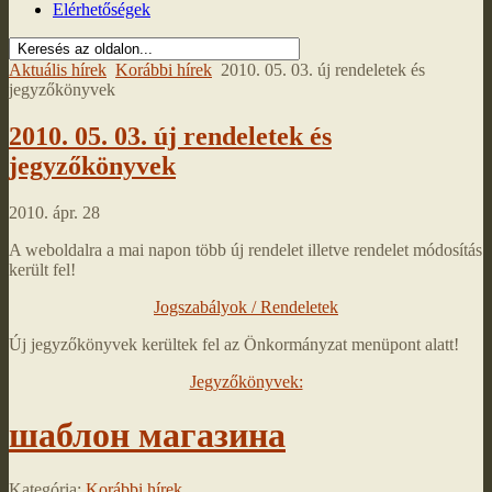
Elérhetőségek
Aktuális hírek
Korábbi hírek
2010. 05. 03. új rendeletek és
jegyzőkönyvek
2010. 05. 03. új rendeletek és
jegyzőkönyvek
2010. ápr. 28
A weboldalra a mai napon több új rendelet illetve rendelet módosítás
került fel!
Jogszabályok / Rendeletek
Új jegyzőkönyvek kerültek fel az Önkormányzat menüpont alatt!
Jegyzőkönyvek:
шаблон магазина
Kategória:
Korábbi hírek