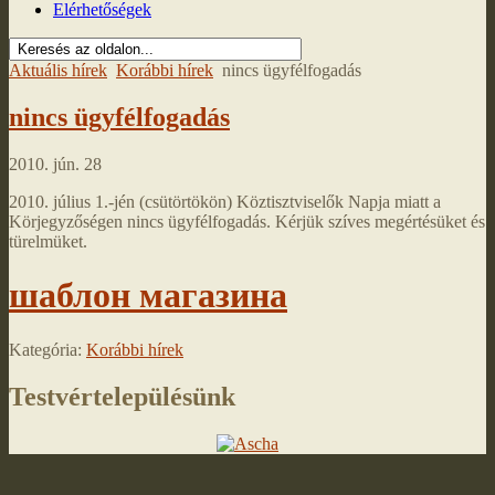
Elérhetőségek
Aktuális hírek
Korábbi hírek
nincs ügyfélfogadás
nincs ügyfélfogadás
2010. jún. 28
2010. július 1.-jén (csütörtökön) Köztisztviselők Napja miatt a
Körjegyzőségen nincs ügyfélfogadás. Kérjük szíves megértésüket és
türelmüket.
шаблон магазина
Kategória:
Korábbi hírek
Testvértelepülésünk