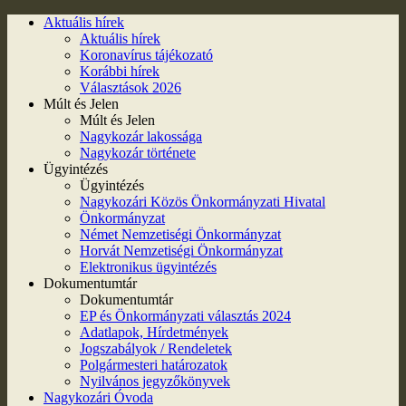
Aktuális hírek
Aktuális hírek
Koronavírus tájékozató
Korábbi hírek
Választások 2026
Múlt és Jelen
Múlt és Jelen
Nagykozár lakossága
Nagykozár története
Ügyintézés
Ügyintézés
Nagykozári Közös Önkormányzati Hivatal
Önkormányzat
Német Nemzetiségi Önkormányzat
Horvát Nemzetiségi Önkormányzat
Elektronikus ügyintézés
Dokumentumtár
Dokumentumtár
EP és Önkormányzati választás 2024
Adatlapok, Hírdetmények
Jogszabályok / Rendeletek
Polgármesteri határozatok
Nyilvános jegyzőkönyvek
Nagykozári Óvoda