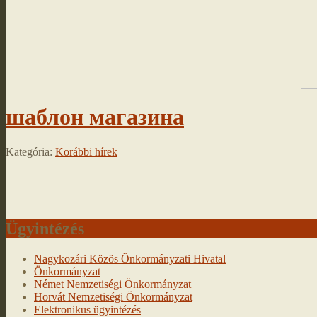
шаблон магазина
Kategória:
Korábbi hírek
Ügyintézés
Nagykozári Közös Önkormányzati Hivatal
Önkormányzat
Német Nemzetiségi Önkormányzat
Horvát Nemzetiségi Önkormányzat
Elektronikus ügyintézés