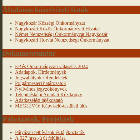
Általános közzétételi listák
Nagykozár Községi Önkormányzat
Nagykozári Közös Önkormányzati Hivatal
Német Nemzetiségi Önkormányzat Nagykozár
Nagykozári Horvát Nemzetiségi Önkormányzat
Dokumentumtár
EP és Önkormányzati választás 2024
Adatlapok, Hírdetmények
Jogszabályok / Rendeletek
Polgármesteri határozatok
Nyilvános jegyzőkönyvek
Településképi Arculati Kézikönyv
Adatkezelési tájékoztató
MEGHÍVÓ: Képviselő-testületi ülés
Pályázatok, Projektek
Pályázati felhívások és tájékoztatók
A 027 hrsz.-ú út felújítása