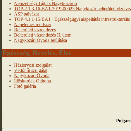
Nemzetiségi Tájház Nagykozáron
TOP-2.1.3-16-BA1-2019-00023 Nagykozár belterületi vízelveze
ASP pályázat
TOP-4.1.1-15-BA1 - Egészségügyi alapellátás infrastrukturális f
Napelemes rendszer
Belterületi vízrendezés
Belterületi vízrendezés II. ütem
Nagykozári Óvoda felújítása
Egészség, Nevelés, Élet
Háziorvosi szolgálat
Védőnői szolgálat
Nagykozári Óvoda
Időskorúak Otthona
Fotó galéria
Polgárm