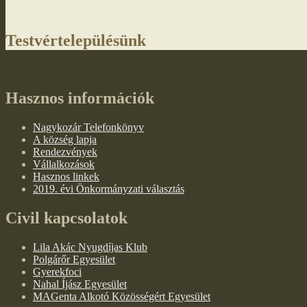
Testvértelepülésünk
Hasznos információk
Nagykozár Telefonkönyv
A község lapja
Rendezvények
Vállalkozások
Hasznos linkek
2019. évi Önkormányzati választás
Civil kapcsolatok
Lila Akác Nyugdíjas Klub
Polgárőr Egyesület
Gyerekfoci
Nahal Íjász Egyesület
MAGenta Alkotó Közösségért Egyesület