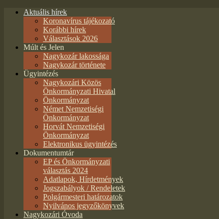
Aktuális hírek
Koronavírus tájékozató
Korábbi hírek
Választások 2026
Múlt és Jelen
Nagykozár lakossága
Nagykozár története
Ügyintézés
Nagykozári Közös
Önkormányzati Hivatal
Önkormányzat
Német Nemzetiségi
Önkormányzat
Horvát Nemzetiségi
Önkormányzat
Elektronikus ügyintézés
Dokumentumtár
EP és Önkormányzati
választás 2024
Adatlapok, Hírdetmények
Jogszabályok / Rendeletek
Polgármesteri határozatok
Nyilvános jegyzőkönyvek
Nagykozári Óvoda