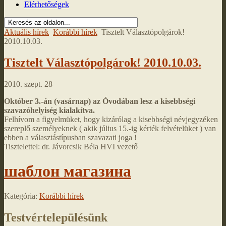
Elérhetőségek
Aktuális hírek
Korábbi hírek
Tisztelt Választópolgárok!
2010.10.03.
Tisztelt Választópolgárok! 2010.10.03.
2010. szept. 28
Október 3.-án (vasárnap) az Óvodában lesz a kisebbségi
szavazóhelyiség kialakítva.
Felhívom a figyelmüket, hogy kizárólag a kisebbségi névjegyzéken
szereplő személyeknek ( akik július 15.-ig kérték felvételüket ) van
ebben a választástípusban szavazati joga !
Tisztelettel: dr. Jávorcsik Béla HVI vezető
шаблон магазина
Kategória:
Korábbi hírek
Testvértelepülésünk