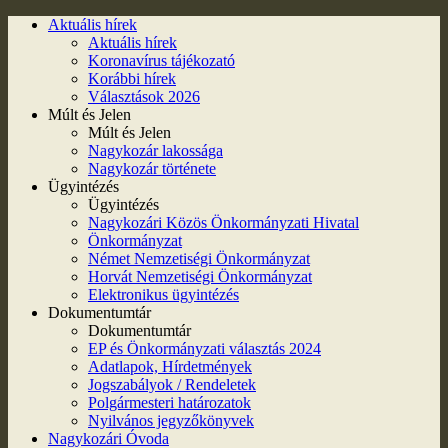
Aktuális hírek
Aktuális hírek
Koronavírus tájékozató
Korábbi hírek
Választások 2026
Múlt és Jelen
Múlt és Jelen
Nagykozár lakossága
Nagykozár története
Ügyintézés
Ügyintézés
Nagykozári Közös Önkormányzati Hivatal
Önkormányzat
Német Nemzetiségi Önkormányzat
Horvát Nemzetiségi Önkormányzat
Elektronikus ügyintézés
Dokumentumtár
Dokumentumtár
EP és Önkormányzati választás 2024
Adatlapok, Hírdetmények
Jogszabályok / Rendeletek
Polgármesteri határozatok
Nyilvános jegyzőkönyvek
Nagykozári Óvoda