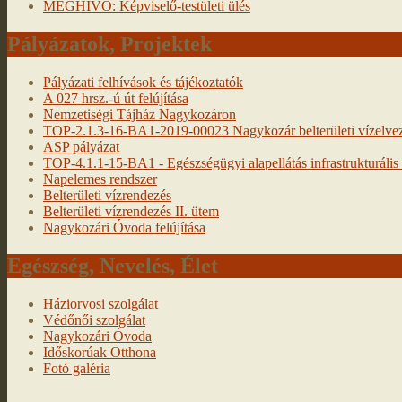
MEGHÍVÓ: Képviselő-testületi ülés
Pályázatok, Projektek
Pályázati felhívások és tájékoztatók
A 027 hrsz.-ú út felújítása
Nemzetiségi Tájház Nagykozáron
TOP-2.1.3-16-BA1-2019-00023 Nagykozár belterületi vízelveze
ASP pályázat
TOP-4.1.1-15-BA1 - Egészségügyi alapellátás infrastrukturális f
Napelemes rendszer
Belterületi vízrendezés
Belterületi vízrendezés II. ütem
Nagykozári Óvoda felújítása
Egészség, Nevelés, Élet
Háziorvosi szolgálat
Védőnői szolgálat
Nagykozári Óvoda
Időskorúak Otthona
Fotó galéria