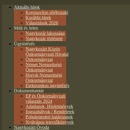
Aktuális hírek
Koronavírus tájékozató
Korábbi hírek
Választások 2026
Múlt és Jelen
Nagykozár lakossága
Nagykozár története
Ügyintézés
Nagykozári Közös
Önkormányzati Hivatal
Önkormányzat
Német Nemzetiségi
Önkormányzat
Horvát Nemzetiségi
Önkormányzat
Elektronikus ügyintézés
Dokumentumtár
EP és Önkormányzati
választás 2024
Adatlapok, Hírdetmények
Jogszabályok / Rendeletek
Polgármesteri határozatok
Nyilvános jegyzőkönyvek
Nagykozári Óvoda