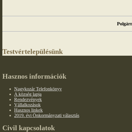
Polgárm
Testvértelepülésünk
Hasznos információk
Nagykozár Telefonkönyv
A község lapja
Rendezvények
Vállalkozások
Hasznos linkek
2019. évi Önkormányzati választás
Civil kapcsolatok