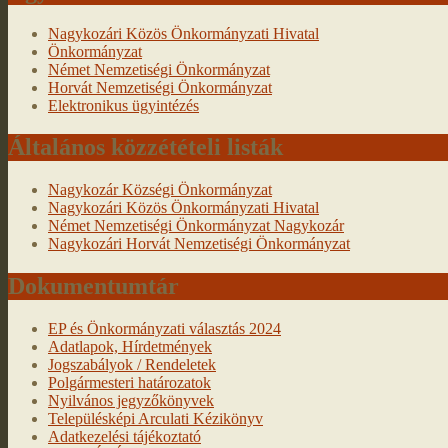
Nagykozári Közös Önkormányzati Hivatal
Önkormányzat
Német Nemzetiségi Önkormányzat
Horvát Nemzetiségi Önkormányzat
Elektronikus ügyintézés
Általános közzétételi listák
Nagykozár Községi Önkormányzat
Nagykozári Közös Önkormányzati Hivatal
Német Nemzetiségi Önkormányzat Nagykozár
Nagykozári Horvát Nemzetiségi Önkormányzat
Dokumentumtár
EP és Önkormányzati választás 2024
Adatlapok, Hírdetmények
Jogszabályok / Rendeletek
Polgármesteri határozatok
Nyilvános jegyzőkönyvek
Településképi Arculati Kézikönyv
Adatkezelési tájékoztató