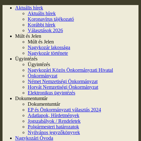
Aktuális hírek
Aktuális hírek
Koronavírus tájékozató
Korábbi hírek
Választások 2026
Múlt és Jelen
Múlt és Jelen
Nagykozár lakossága
Nagykozár története
Ügyintézés
Ügyintézés
Nagykozári Közös Önkormányzati Hivatal
Önkormányzat
Német Nemzetiségi Önkormányzat
Horvát Nemzetiségi Önkormányzat
Elektronikus ügyintézés
Dokumentumtár
Dokumentumtár
EP és Önkormányzati választás 2024
Adatlapok, Hírdetmények
Jogszabályok / Rendeletek
Polgármesteri határozatok
Nyilvános jegyzőkönyvek
Nagykozári Óvoda