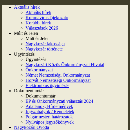
Aktuális hírek
Aktuális hírek
Koronavírus tájékozató
Korábbi hírek
Választások 2026
Múlt és Jelen
Múlt és Jelen
Nagykozár lakossága
Nagykozár története
Ügyintézés
Ügyintézés
Nagykozári Közös Önkormányzati Hivatal
Önkormányzat
Német Nemzetiségi Önkormányzat
Horvát Nemzetiségi Önkormányzat
Elektronikus ügyintézés
Dokumentumtár
Dokumentumtár
EP és Önkormányzati választás 2024
Adatlapok, Hírdetmények
Jogszabályok / Rendeletek
Polgármesteri határozatok
Nyilvános jegyzőkönyvek
Nagykozári Óvoda