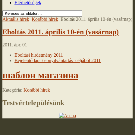
Elérhetőségek
Aktuális hírek
Korábbi hírek
Eboltás 2011. április 10-én (vasárnap)
Eboltás 2011. április 10-én (vasárnap)
2011. ápr. 01
Eboltási hirdetmény 2011
Bejelentő lap / ebnyilvántartás céljából 2011
шаблон магазина
Kategória:
Korábbi hírek
Testvértelepülésünk