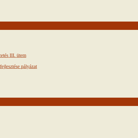
tés III. ütem
ejlesztése pályázat