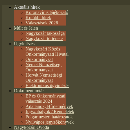
Aktuális hírek
Koronavírus tájékozató
Korábbi hírek
Választások 2026
Múlt és Jelen
Nagykozár lakossága
Nagykozár története
Ügyintézés
Nagykozári Közös
Önkormányzati Hivatal
Önkormányzat
Német Nemzetiségi
Önkormányzat
Horvát Nemzetiségi
Önkormányzat
Elektronikus ügyintézés
Dokumentumtár
EP és Önkormányzati
választás 2024
Adatlapok, Hírdetmények
Jogszabályok / Rendeletek
Polgármesteri határozatok
Nyilvános jegyzőkönyvek
Nagykozári Óvoda