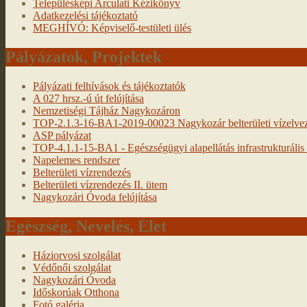
Településképi Arculati Kézikönyv
Adatkezelési tájékoztató
MEGHÍVÓ: Képviselő-testületi ülés
Pályázatok, Projektek
Pályázati felhívások és tájékoztatók
A 027 hrsz.-ú út felújítása
Nemzetiségi Tájház Nagykozáron
TOP-2.1.3-16-BA1-2019-00023 Nagykozár belterületi vízelveze
ASP pályázat
TOP-4.1.1-15-BA1 - Egészségügyi alapellátás infrastrukturális f
Napelemes rendszer
Belterületi vízrendezés
Belterületi vízrendezés II. ütem
Nagykozári Óvoda felújítása
Egészség, Nevelés, Élet
Háziorvosi szolgálat
Védőnői szolgálat
Nagykozári Óvoda
Időskorúak Otthona
Fotó galéria