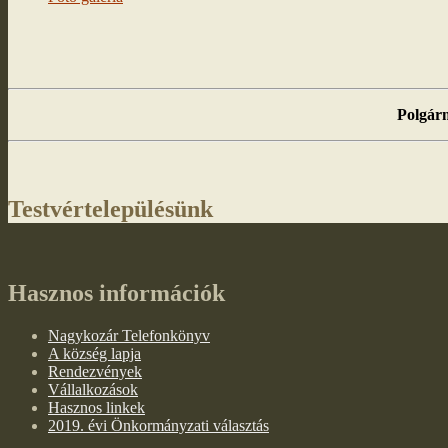
Polgárm
Testvértelepülésünk
Hasznos információk
Nagykozár Telefonkönyv
A község lapja
Rendezvények
Vállalkozások
Hasznos linkek
2019. évi Önkormányzati választás