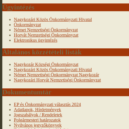
Ügyintézés
Nagykozári Közös Önkormányzati Hivatal
Önkormányzat
Német Nemzetiségi Önkormányzat
Horvát Nemzetiségi Önkormányzat
Elektronikus ügyintézés
Általános közzétételi listák
Nagykozár Községi Önkormányzat
Nagykozári Közös Önkormányzati Hivatal
Német Nemzetiségi Önkormányzat Nagykozár
Nagykozári Horvát Nemzetiségi Önkormányzat
Dokumentumtár
EP és Önkormányzati választás 2024
Adatlapok, Hírdetmények
Jogszabályok / Rendeletek
Polgármesteri határozatok
Nyilvános jegyzőkönyvek