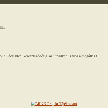
llás
l a Pécsi utcai kereszteződésig az útpadkán is tilos a megállás !