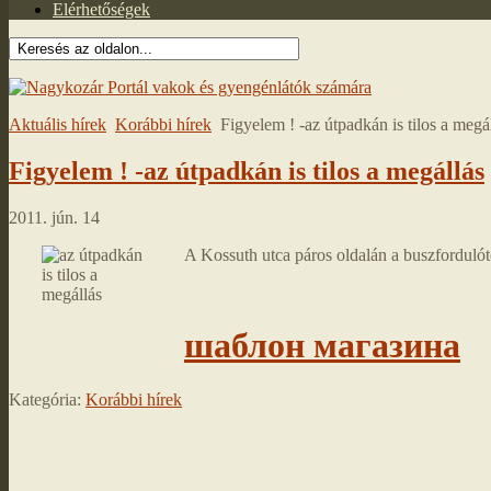
Elérhetőségek
Aktuális hírek
Korábbi hírek
Figyelem ! -az útpadkán is tilos a megá
Figyelem ! -az útpadkán is tilos a megállás
2011. jún. 14
A Kossuth utca páros oldalán a buszfordulótó
шаблон магазина
Kategória:
Korábbi hírek