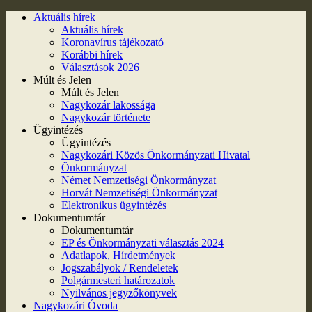
Aktuális hírek
Aktuális hírek
Koronavírus tájékozató
Korábbi hírek
Választások 2026
Múlt és Jelen
Múlt és Jelen
Nagykozár lakossága
Nagykozár története
Ügyintézés
Ügyintézés
Nagykozári Közös Önkormányzati Hivatal
Önkormányzat
Német Nemzetiségi Önkormányzat
Horvát Nemzetiségi Önkormányzat
Elektronikus ügyintézés
Dokumentumtár
Dokumentumtár
EP és Önkormányzati választás 2024
Adatlapok, Hírdetmények
Jogszabályok / Rendeletek
Polgármesteri határozatok
Nyilvános jegyzőkönyvek
Nagykozári Óvoda