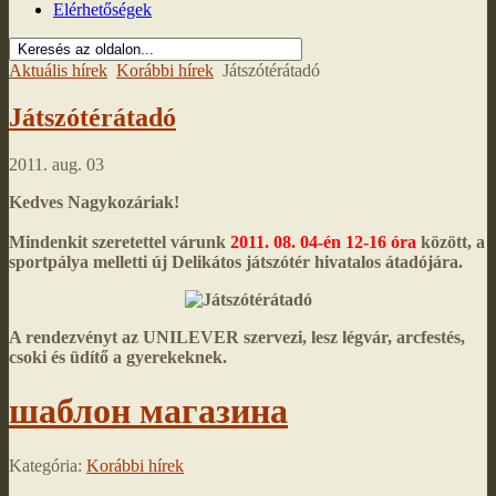
Elérhetőségek
Aktuális hírek
Korábbi hírek
Játszótérátadó
Játszótérátadó
2011. aug. 03
Kedves Nagykozáriak!
Mindenkit szeretettel várunk
2011. 08. 04-én 12-16 óra
között, a
sportpálya melletti új Delikátos játszótér hivatalos átadójára.
A rendezvényt az UNILEVER szervezi, lesz légvár, arcfestés,
csoki és üdítő a gyerekeknek.
шаблон магазина
Kategória:
Korábbi hírek