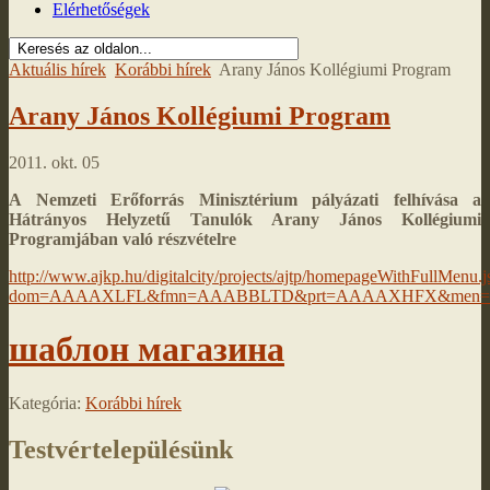
Elérhetőségek
Aktuális hírek
Korábbi hírek
Arany János Kollégiumi Program
Arany János Kollégiumi Program
2011. okt. 05
A Nemzeti Erőforrás Minisztérium pályázati felhívása a
Hátrányos Helyzetű Tanulók Arany János Kollégiumi
Programjában való részvételre
http://www.ajkp.hu/digitalcity/projects/ajtp/homepageWithFullMenu.j
dom=AAAAXLFL&fmn=AAABBLTD&prt=AAAAXHFX&men
шаблон магазина
Kategória:
Korábbi hírek
Testvértelepülésünk