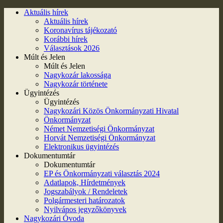
Aktuális hírek
Aktuális hírek
Koronavírus tájékozató
Korábbi hírek
Választások 2026
Múlt és Jelen
Múlt és Jelen
Nagykozár lakossága
Nagykozár története
Ügyintézés
Ügyintézés
Nagykozári Közös Önkormányzati Hivatal
Önkormányzat
Német Nemzetiségi Önkormányzat
Horvát Nemzetiségi Önkormányzat
Elektronikus ügyintézés
Dokumentumtár
Dokumentumtár
EP és Önkormányzati választás 2024
Adatlapok, Hírdetmények
Jogszabályok / Rendeletek
Polgármesteri határozatok
Nyilvános jegyzőkönyvek
Nagykozári Óvoda