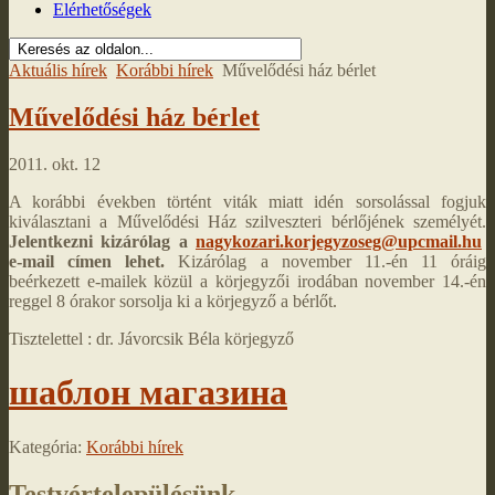
Elérhetőségek
Aktuális hírek
Korábbi hírek
Művelődési ház bérlet
Művelődési ház bérlet
2011. okt. 12
A korábbi években történt viták miatt idén sorsolással fogjuk
kiválasztani a Művelődési Ház szilveszteri bérlőjének személyét.
Jelentkezni kizárólag a
nagykozari.korjegyzoseg@upcmail.hu
e-mail címen lehet.
Kizárólag a november 11.-én 11 óráig
beérkezett e-mailek közül a körjegyzői irodában november 14.-én
reggel 8 órakor sorsolja ki a körjegyző a bérlőt.
Tisztelettel : dr. Jávorcsik Béla körjegyző
шаблон магазина
Kategória:
Korábbi hírek
Testvértelepülésünk