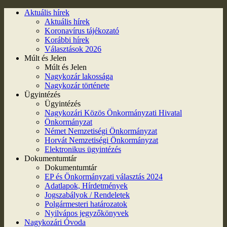
Aktuális hírek
Aktuális hírek
Koronavírus tájékozató
Korábbi hírek
Választások 2026
Múlt és Jelen
Múlt és Jelen
Nagykozár lakossága
Nagykozár története
Ügyintézés
Ügyintézés
Nagykozári Közös Önkormányzati Hivatal
Önkormányzat
Német Nemzetiségi Önkormányzat
Horvát Nemzetiségi Önkormányzat
Elektronikus ügyintézés
Dokumentumtár
Dokumentumtár
EP és Önkormányzati választás 2024
Adatlapok, Hírdetmények
Jogszabályok / Rendeletek
Polgármesteri határozatok
Nyilvános jegyzőkönyvek
Nagykozári Óvoda