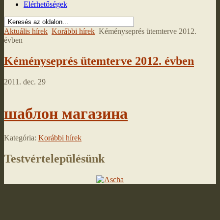
Elérhetőségek
Aktuális hírek
Korábbi hírek
Kéményseprés ütemterve 2012.
évben
Kéményseprés ütemterve 2012. évben
2011. dec. 29
шаблон магазина
Kategória:
Korábbi hírek
Testvértelepülésünk