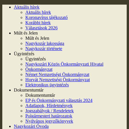
Aktuális hírek
Aktuális hírek
Koronavírus tájékozató
Korábbi hírek
Választások 2026
Múlt és Jelen
Múlt és Jelen
Nagykozár lakossága
Nagykozár története
Ügyintézés
Ügyintézés
Nagykozári Közös Önkormányzati Hivatal
Önkormányzat
Német Nemzetiségi Önkormányzat
Horvát Nemzetiségi Önkormányzat
Elektronikus ügyintézés
Dokumentumtár
Dokumentumtár
EP és Önkormányzati választás 2024
Adatlapok, Hírdetmények
Jogszabályok / Rendeletek
Polgármesteri határozatok
Nyilvános jegyzőkönyvek
Nagykozári Óvoda