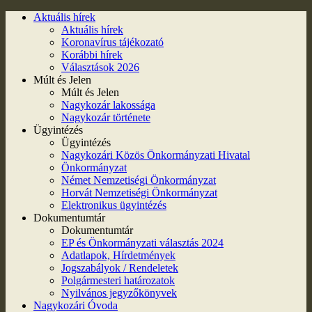
Aktuális hírek
Aktuális hírek
Koronavírus tájékozató
Korábbi hírek
Választások 2026
Múlt és Jelen
Múlt és Jelen
Nagykozár lakossága
Nagykozár története
Ügyintézés
Ügyintézés
Nagykozári Közös Önkormányzati Hivatal
Önkormányzat
Német Nemzetiségi Önkormányzat
Horvát Nemzetiségi Önkormányzat
Elektronikus ügyintézés
Dokumentumtár
Dokumentumtár
EP és Önkormányzati választás 2024
Adatlapok, Hírdetmények
Jogszabályok / Rendeletek
Polgármesteri határozatok
Nyilvános jegyzőkönyvek
Nagykozári Óvoda