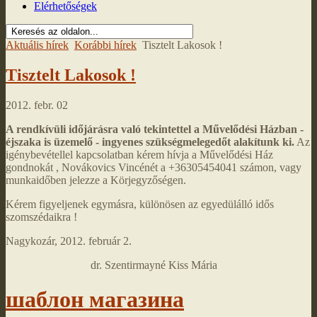
Elérhetőségek
Aktuális hírek
Korábbi hírek
Tisztelt Lakosok !
Tisztelt Lakosok !
2012. febr. 02
A rendkívüli időjárásra való tekintettel a Művelődési Házban -
éjszaka is üzemelő - ingyenes szükségmelegedőt alakítunk ki.
Az
igénybevétellel kapcsolatban kérem hívja a Művelődési Ház
gondnokát , Novákovics Vincénét a +36305454041 számon, vagy
munkaidőben jelezze a Körjegyzőségen.
Kérem figyeljenek egymásra, különösen az egyedülálló idős
szomszédaikra !
Nagykozár, 2012. február 2.
dr. Szentirmayné Kiss Mária
шаблон магазина