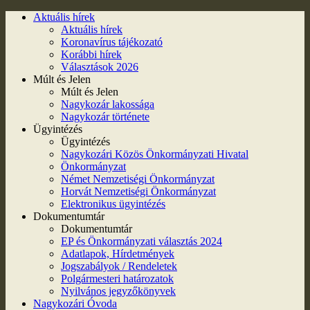
Aktuális hírek
Aktuális hírek
Koronavírus tájékozató
Korábbi hírek
Választások 2026
Múlt és Jelen
Múlt és Jelen
Nagykozár lakossága
Nagykozár története
Ügyintézés
Ügyintézés
Nagykozári Közös Önkormányzati Hivatal
Önkormányzat
Német Nemzetiségi Önkormányzat
Horvát Nemzetiségi Önkormányzat
Elektronikus ügyintézés
Dokumentumtár
Dokumentumtár
EP és Önkormányzati választás 2024
Adatlapok, Hírdetmények
Jogszabályok / Rendeletek
Polgármesteri határozatok
Nyilvános jegyzőkönyvek
Nagykozári Óvoda