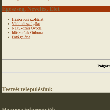
Egészség, Nevelés, Élet
Háziorvosi szolgálat
Védőnői szolgálat
Nagykozári Óvoda
Időskorúak Otthona
Fotó galéria
Polgárm
Testvértelepülésünk
Hasznos információk