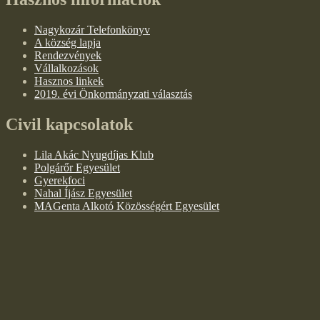
Nagykozár Telefonkönyv
A község lapja
Rendezvények
Vállalkozások
Hasznos linkek
2019. évi Önkormányzati választás
Civil kapcsolatok
Lila Akác Nyugdíjas Klub
Polgárőr Egyesület
Gyerekfoci
Nahal Íjász Egyesület
MAGenta Alkotó Közösségért Egyesület