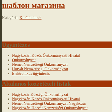
шаблон магазина
Kategória:
Korábbi hírek
Ügyintézés
Nagykozári Közös Önkormányzati Hivatal
Önkormányzat
Német Nemzetiségi Önkormányzat
Horvát Nemzetiségi Önkormányzat
Elektronikus ügyintézés
Általános közzétételi listák
Nagykozár Községi Önkormányzat
Nagykozári Közös Önkormányzati Hivatal
Német Nemzetiségi Önkormányzat Nagykozár
Nagykozári Horvát Nemzetiségi Önkormányzat