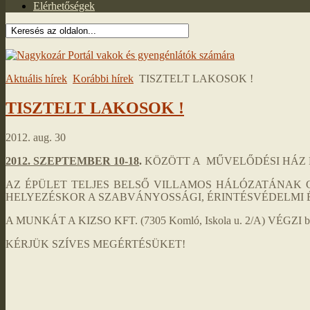
Elérhetőségek
Aktuális hírek
Korábbi hírek
TISZTELT LAKOSOK !
TISZTELT LAKOSOK !
2012. aug. 30
2012. SZEPTEMBER 10-18
.
KÖZÖTT A MŰVELŐDÉSI HÁZ 
AZ ÉPÜLET TELJES BELSŐ VILLAMOS HÁLÓZATÁNAK 
HELYEZÉSKOR A SZABVÁNYOSSÁGI, ÉRINTÉSVÉDELMI 
A MUNKÁT A KIZSO KFT. (7305 Komló, Iskola u. 2/A) VÉGZI b
KÉRJÜK SZÍVES MEGÉRTÉSÜKET!