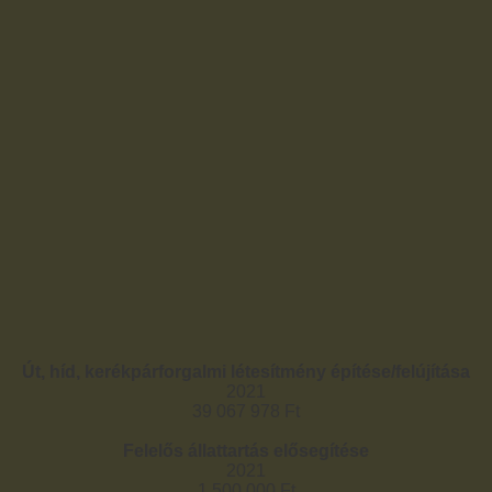
Út, híd, kerékpárforgalmi létesítmény építése/felújítása
2021
39 067 978 Ft
Felelős állattartás elősegítése
2021
1 500 000 Ft