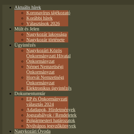
Aktuális hírek
Koronavírus tájékozató
Korábbi hírek
Választások 2026
Múlt és Jelen
Nagykozár lakossága
Nagykozár története
Ügyintézés
Nagykozári Közös
Önkormányzati Hivatal
Önkormányzat
Német Nemzetiségi
Önkormányzat
Horvát Nemzetiségi
Önkormányzat
Elektronikus ügyintézés
Dokumentumtár
EP és Önkormányzati
választás 2024
Adatlapok, Hírdetmények
Jogszabályok / Rendeletek
Polgármesteri határozatok
Nyilvános jegyzőkönyvek
Nagykozári Óvoda