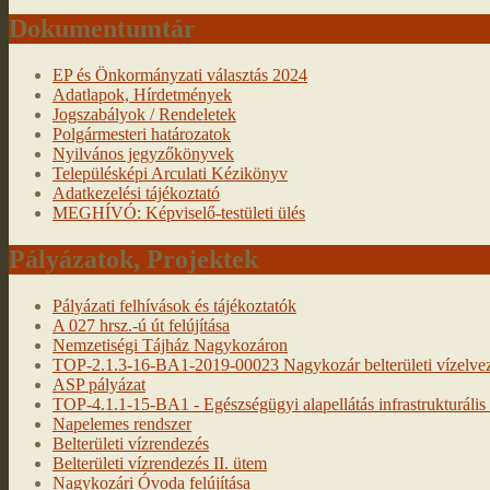
Dokumentumtár
EP és Önkormányzati választás 2024
Adatlapok, Hírdetmények
Jogszabályok / Rendeletek
Polgármesteri határozatok
Nyilvános jegyzőkönyvek
Településképi Arculati Kézikönyv
Adatkezelési tájékoztató
MEGHÍVÓ: Képviselő-testületi ülés
Pályázatok, Projektek
Pályázati felhívások és tájékoztatók
A 027 hrsz.-ú út felújítása
Nemzetiségi Tájház Nagykozáron
TOP-2.1.3-16-BA1-2019-00023 Nagykozár belterületi vízelveze
ASP pályázat
TOP-4.1.1-15-BA1 - Egészségügyi alapellátás infrastrukturális f
Napelemes rendszer
Belterületi vízrendezés
Belterületi vízrendezés II. ütem
Nagykozári Óvoda felújítása