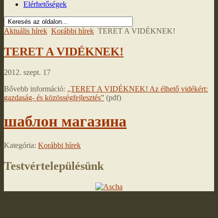
Elérhetőségek
Aktuális hírek
Korábbi hírek
TERET A VIDÉKNEK!
TERET A VIDÉKNEK!
2012. szept. 17
Bővebb információ:
„TERET A VIDÉKNEK! Az élhető vidékért:
gazdaság- és közösségfejlesztés”
(pdf)
шаблон магазина
Kategória:
Korábbi hírek
Testvértelepülésünk