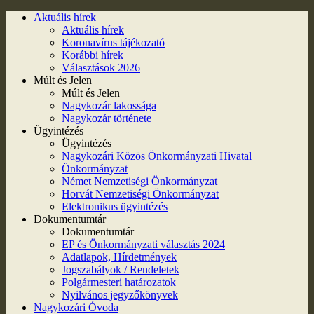
Aktuális hírek
Aktuális hírek
Koronavírus tájékozató
Korábbi hírek
Választások 2026
Múlt és Jelen
Múlt és Jelen
Nagykozár lakossága
Nagykozár története
Ügyintézés
Ügyintézés
Nagykozári Közös Önkormányzati Hivatal
Önkormányzat
Német Nemzetiségi Önkormányzat
Horvát Nemzetiségi Önkormányzat
Elektronikus ügyintézés
Dokumentumtár
Dokumentumtár
EP és Önkormányzati választás 2024
Adatlapok, Hírdetmények
Jogszabályok / Rendeletek
Polgármesteri határozatok
Nyilvános jegyzőkönyvek
Nagykozári Óvoda