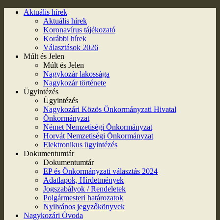
Aktuális hírek
Aktuális hírek
Koronavírus tájékozató
Korábbi hírek
Választások 2026
Múlt és Jelen
Múlt és Jelen
Nagykozár lakossága
Nagykozár története
Ügyintézés
Ügyintézés
Nagykozári Közös Önkormányzati Hivatal
Önkormányzat
Német Nemzetiségi Önkormányzat
Horvát Nemzetiségi Önkormányzat
Elektronikus ügyintézés
Dokumentumtár
Dokumentumtár
EP és Önkormányzati választás 2024
Adatlapok, Hírdetmények
Jogszabályok / Rendeletek
Polgármesteri határozatok
Nyilvános jegyzőkönyvek
Nagykozári Óvoda