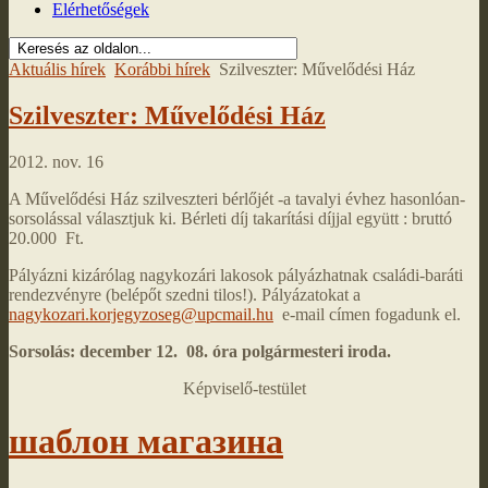
Elérhetőségek
Aktuális hírek
Korábbi hírek
Szilveszter: Művelődési Ház
Szilveszter: Művelődési Ház
2012. nov. 16
A Művelődési Ház szilveszteri bérlőjét -a tavalyi évhez hasonlóan-
sorsolással választjuk ki. Bérleti díj takarítási díjjal együtt : bruttó
20.000 Ft.
Pályázni kizárólag nagykozári lakosok pályázhatnak családi-baráti
rendezvényre (belépőt szedni tilos!). Pályázatokat a
nagykozari.korjegyzoseg@upcmail.hu
e-mail címen fogadunk el.
Sorsolás: december 12. 08. óra polgármesteri iroda.
Képviselő-testület
шаблон магазина