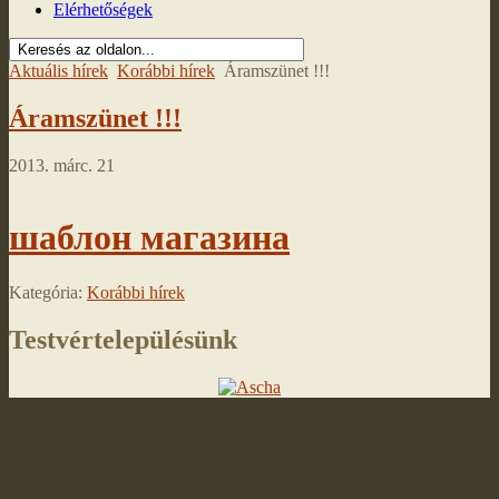
Elérhetőségek
Aktuális hírek
Korábbi hírek
Áramszünet !!!
Áramszünet !!!
2013. márc. 21
шаблон магазина
Kategória:
Korábbi hírek
Testvértelepülésünk