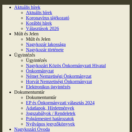
Aktuális hírek
Aktuális hírek
Koronavírus tájékozató
Korábbi hírek
Választások 2026
Múlt és Jelen
Múlt és Jelen
Nagykozár lakossága
Nagykozár története
Ügyintézés
Ügyintézés
Nagykozári Közös Önkormányzati Hivatal
Önkormányzat
Német Nemzetiségi Önkormányzat
Horvát Nemzetiségi Önkormányzat
Elektronikus ügyintézés
Dokumentumtár
Dokumentumtár
EP és Önkormányzati választás 2024
Adatlapok, Hírdetmények
Jogszabályok / Rendeletek
Polgármesteri határozatok
Nyilvános jegyzőkönyvek
Nagykozári Óvoda