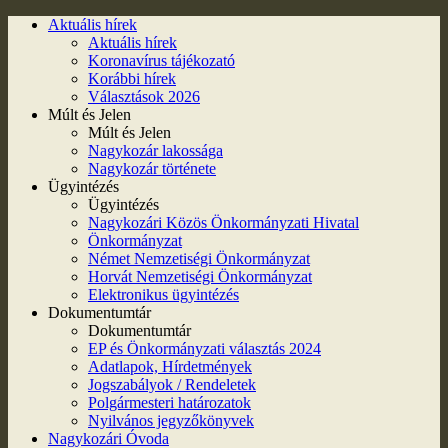
Aktuális hírek
Aktuális hírek
Koronavírus tájékozató
Korábbi hírek
Választások 2026
Múlt és Jelen
Múlt és Jelen
Nagykozár lakossága
Nagykozár története
Ügyintézés
Ügyintézés
Nagykozári Közös Önkormányzati Hivatal
Önkormányzat
Német Nemzetiségi Önkormányzat
Horvát Nemzetiségi Önkormányzat
Elektronikus ügyintézés
Dokumentumtár
Dokumentumtár
EP és Önkormányzati választás 2024
Adatlapok, Hírdetmények
Jogszabályok / Rendeletek
Polgármesteri határozatok
Nyilvános jegyzőkönyvek
Nagykozári Óvoda