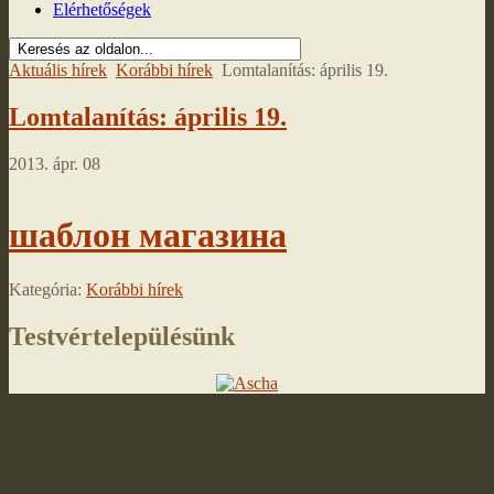
Elérhetőségek
Aktuális hírek
Korábbi hírek
Lomtalanítás: április 19.
Lomtalanítás: április 19.
2013. ápr. 08
шаблон магазина
Kategória:
Korábbi hírek
Testvértelepülésünk