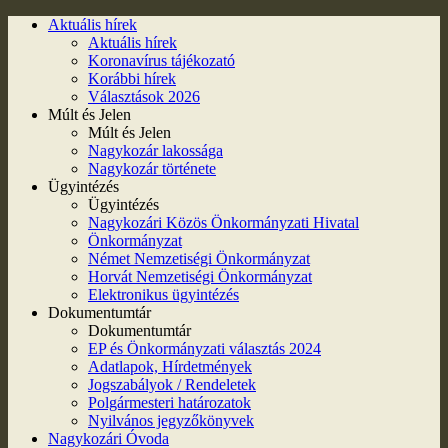
Aktuális hírek
Aktuális hírek
Koronavírus tájékozató
Korábbi hírek
Választások 2026
Múlt és Jelen
Múlt és Jelen
Nagykozár lakossága
Nagykozár története
Ügyintézés
Ügyintézés
Nagykozári Közös Önkormányzati Hivatal
Önkormányzat
Német Nemzetiségi Önkormányzat
Horvát Nemzetiségi Önkormányzat
Elektronikus ügyintézés
Dokumentumtár
Dokumentumtár
EP és Önkormányzati választás 2024
Adatlapok, Hírdetmények
Jogszabályok / Rendeletek
Polgármesteri határozatok
Nyilvános jegyzőkönyvek
Nagykozári Óvoda