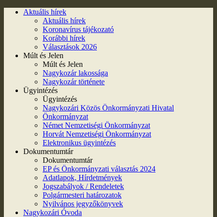
Aktuális hírek
Aktuális hírek
Koronavírus tájékozató
Korábbi hírek
Választások 2026
Múlt és Jelen
Múlt és Jelen
Nagykozár lakossága
Nagykozár története
Ügyintézés
Ügyintézés
Nagykozári Közös Önkormányzati Hivatal
Önkormányzat
Német Nemzetiségi Önkormányzat
Horvát Nemzetiségi Önkormányzat
Elektronikus ügyintézés
Dokumentumtár
Dokumentumtár
EP és Önkormányzati választás 2024
Adatlapok, Hírdetmények
Jogszabályok / Rendeletek
Polgármesteri határozatok
Nyilvános jegyzőkönyvek
Nagykozári Óvoda