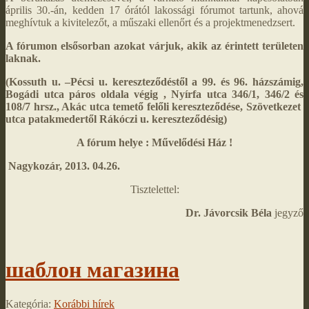
április 30.-án, kedden 17 órától lakossági fórumot tartunk, ahová
meghívtuk a kivitelezőt, a műszaki ellenőrt és a projektmenedzsert.
A fórumon elsősorban azokat várjuk, akik az érintett területen
laknak.
(Kossuth u. –Pécsi u. kereszteződéstől a 99. és 96. házszámig,
Bogádi utca páros oldala végig , Nyírfa utca 346/1, 346/2 és
108/7 hrsz., Akác utca temető felőli kereszteződése, Szövetkezet
utca patakmedertől Rákóczi u. kereszteződésig)
A fórum helye : Művelődési Ház !
Nagykozár, 2013. 04.26.
Tisztelettel:
Dr. Jávorcsik Béla
jegyző
шаблон магазина
Kategória:
Korábbi hírek