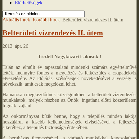
Elérhetőségek
Aktuális hírek
Korábbi hírek
Belterületi vízrendezés II. ütem
Belterületi vízrendezés II. ütem
2013. ápr. 26
Tisztelt Nagykozári Lakosok !
Talán az elmúlt év tapasztalatai mindenki számára egyértelművé
tették, mennyire fontos a megelőzés és felkészülés a csapadékvíz
elvezetésére. Az időjárási szélsőségek növekedésével a veszély is
növekszik, amit csak megelőzni lehet.
Hamarosan megkezdődnek községünkben a belterületi vízrendezési
munkálatok, melyek részben az Önök ingatlana előtti közterületen
fognak zajlani.
Az önkormányzat bízik benne, hogy a település minden lakója
hozzájárul a kisebb kellemetlenségek elviselésével a fejlesztés
sikeréhez, a település biztonsága érdekében.
A beruházás ütemezésével, a várható munkákkal kapcsolatban