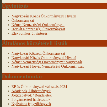
Ügyintézés
Nagykozári Közös Önkormányzati Hivatal
Önkormányzat
Német Nemzetiségi Önkormányzat
Horvát Nemzetiségi Önkormányzat
Elektronikus ügyintézés
Általános közzétételi listák
Nagykozár Községi Önkormányzat
Nagykozári Közös Önkormányzati Hivatal
Német Nemzetiségi Önkormányzat Nagykozár
Nagykozári Horvát Nemzetiségi Önkormányzat
Dokumentumtár
EP és Önkormányzati választás 2024
Adatlapok, Hírdetmények
Jogszabályok / Rendeletek
Polgármesteri határozatok
Nyilvános jegyzőkönyvek