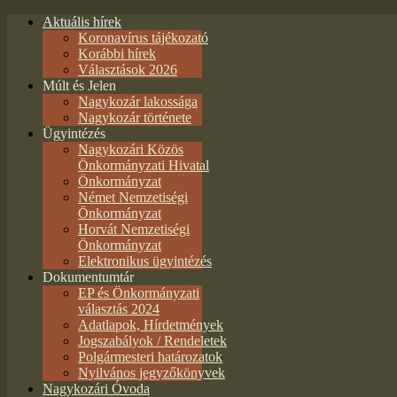
Aktuális hírek
Koronavírus tájékozató
Korábbi hírek
Választások 2026
Múlt és Jelen
Nagykozár lakossága
Nagykozár története
Ügyintézés
Nagykozári Közös
Önkormányzati Hivatal
Önkormányzat
Német Nemzetiségi
Önkormányzat
Horvát Nemzetiségi
Önkormányzat
Elektronikus ügyintézés
Dokumentumtár
EP és Önkormányzati
választás 2024
Adatlapok, Hírdetmények
Jogszabályok / Rendeletek
Polgármesteri határozatok
Nyilvános jegyzőkönyvek
Nagykozári Óvoda