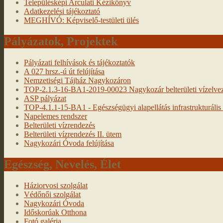
Településképi Arculati Kézikönyv
Adatkezelési tájékoztató
MEGHÍVÓ: Képviselő-testületi ülés
Pályázatok, Projektek
Pályázati felhívások és tájékoztatók
A 027 hrsz.-ú út felújítása
Nemzetiségi Tájház Nagykozáron
TOP-2.1.3-16-BA1-2019-00023 Nagykozár belterületi vízelveze
ASP pályázat
TOP-4.1.1-15-BA1 - Egészségügyi alapellátás infrastrukturális f
Napelemes rendszer
Belterületi vízrendezés
Belterületi vízrendezés II. ütem
Nagykozári Óvoda felújítása
Egészség, Nevelés, Élet
Háziorvosi szolgálat
Védőnői szolgálat
Nagykozári Óvoda
Időskorúak Otthona
Fotó galéria