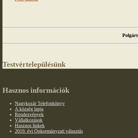
Polgárm
Testvértelepülésünk
Hasznos információk
Nagykozár Telefonkönyv
A község lapja
Rendezvények
Vállalkozások
Hasznos linkek
2019. évi Önkormányzati választás