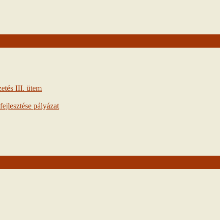
tés III. ütem
ejlesztése pályázat