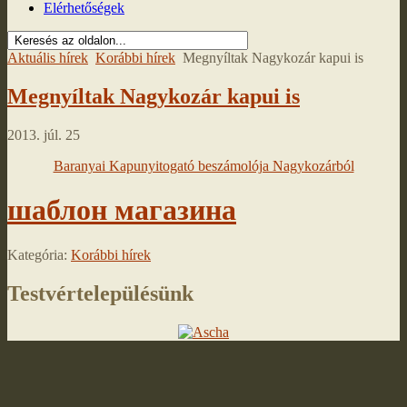
Elérhetőségek
Aktuális hírek
Korábbi hírek
Megnyíltak Nagykozár kapui is
Megnyíltak Nagykozár kapui is
2013. júl. 25
Baranyai Kapunyitogató beszámolója Nagykozárból
шаблон магазина
Kategória:
Korábbi hírek
Testvértelepülésünk