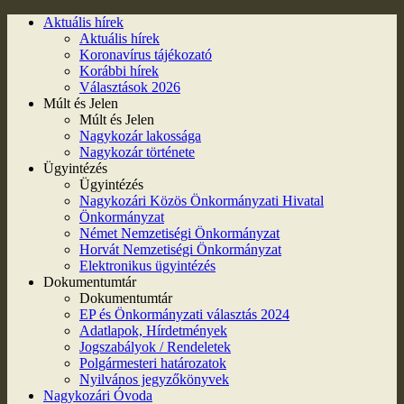
Aktuális hírek
Aktuális hírek
Koronavírus tájékozató
Korábbi hírek
Választások 2026
Múlt és Jelen
Múlt és Jelen
Nagykozár lakossága
Nagykozár története
Ügyintézés
Ügyintézés
Nagykozári Közös Önkormányzati Hivatal
Önkormányzat
Német Nemzetiségi Önkormányzat
Horvát Nemzetiségi Önkormányzat
Elektronikus ügyintézés
Dokumentumtár
Dokumentumtár
EP és Önkormányzati választás 2024
Adatlapok, Hírdetmények
Jogszabályok / Rendeletek
Polgármesteri határozatok
Nyilvános jegyzőkönyvek
Nagykozári Óvoda