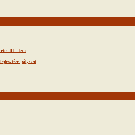
tés III. ütem
ejlesztése pályázat