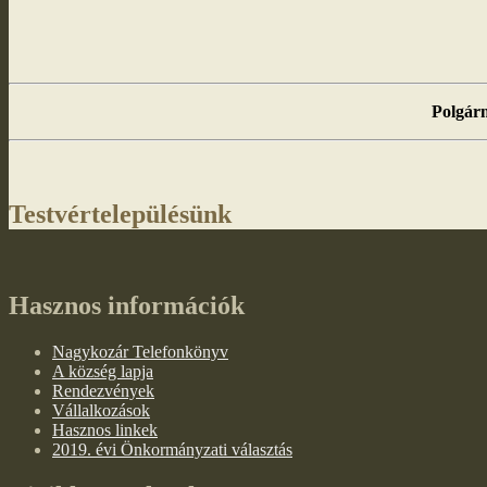
Polgárm
Testvértelepülésünk
Hasznos információk
Nagykozár Telefonkönyv
A község lapja
Rendezvények
Vállalkozások
Hasznos linkek
2019. évi Önkormányzati választás