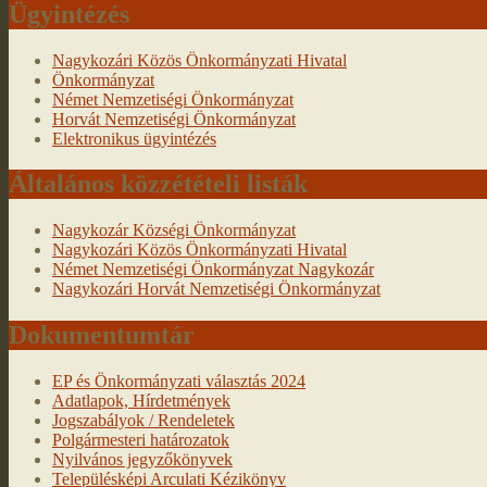
Ügyintézés
Nagykozári Közös Önkormányzati Hivatal
Önkormányzat
Német Nemzetiségi Önkormányzat
Horvát Nemzetiségi Önkormányzat
Elektronikus ügyintézés
Általános közzétételi listák
Nagykozár Községi Önkormányzat
Nagykozári Közös Önkormányzati Hivatal
Német Nemzetiségi Önkormányzat Nagykozár
Nagykozári Horvát Nemzetiségi Önkormányzat
Dokumentumtár
EP és Önkormányzati választás 2024
Adatlapok, Hírdetmények
Jogszabályok / Rendeletek
Polgármesteri határozatok
Nyilvános jegyzőkönyvek
Településképi Arculati Kézikönyv