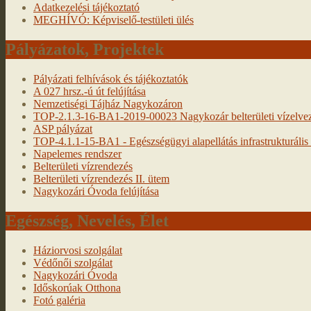
Adatkezelési tájékoztató
MEGHÍVÓ: Képviselő-testületi ülés
Pályázatok, Projektek
Pályázati felhívások és tájékoztatók
A 027 hrsz.-ú út felújítása
Nemzetiségi Tájház Nagykozáron
TOP-2.1.3-16-BA1-2019-00023 Nagykozár belterületi vízelveze
ASP pályázat
TOP-4.1.1-15-BA1 - Egészségügyi alapellátás infrastrukturális f
Napelemes rendszer
Belterületi vízrendezés
Belterületi vízrendezés II. ütem
Nagykozári Óvoda felújítása
Egészség, Nevelés, Élet
Háziorvosi szolgálat
Védőnői szolgálat
Nagykozári Óvoda
Időskorúak Otthona
Fotó galéria