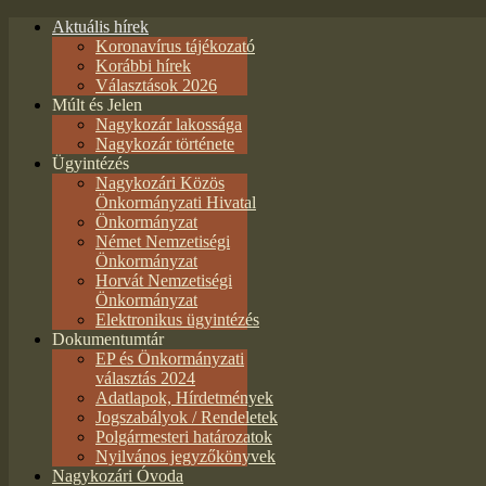
Aktuális hírek
Koronavírus tájékozató
Korábbi hírek
Választások 2026
Múlt és Jelen
Nagykozár lakossága
Nagykozár története
Ügyintézés
Nagykozári Közös
Önkormányzati Hivatal
Önkormányzat
Német Nemzetiségi
Önkormányzat
Horvát Nemzetiségi
Önkormányzat
Elektronikus ügyintézés
Dokumentumtár
EP és Önkormányzati
választás 2024
Adatlapok, Hírdetmények
Jogszabályok / Rendeletek
Polgármesteri határozatok
Nyilvános jegyzőkönyvek
Nagykozári Óvoda