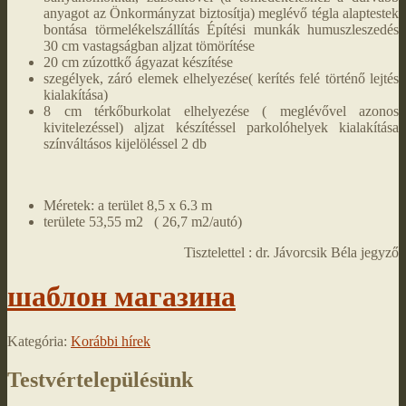
anyagot az Önkormányzat biztosítja) meglévő tégla alaptestek
bontása törmelékelszállítás Építési munkák humuszleszedés
30 cm vastagságban aljzat tömörítése
20 cm zúzottkő ágyazat készítése
szegélyek, záró elemek elhelyezése( kerítés felé történő lejtés
kialakítása)
8 cm térkőburkolat elhelyezése ( meglévővel azonos
kivitelezéssel) aljzat készítéssel parkolóhelyek kialakítása
színváltásos kijelöléssel 2 db
Méretek: a terület 8,5 x 6.3 m
területe 53,55 m2 ( 26,7 m2/autó)
Tisztelettel : dr. Jávorcsik Béla jegyző
шаблон магазина
Kategória:
Korábbi hírek
Testvértelepülésünk