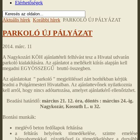
Elérhetőségek
Aktuális hírek
Korábbi hírek
PARKOLÓ ÚJ PÁLYÁZAT
PARKOLÓ ÚJ PÁLYÁZAT
2014. márc. 11
A Nagykozári KÖH ajánlattételi felhívást tesz a Hivatal udvarán
parkoló kialakítására. Az ajánlatot a mellékelt kiírás alapján kell
megadni EGYÖSSZEGŰ bruttó összegben.
Az ajánlatokat " parkoló " megjelöléssel zárt borítékban kérjük
leadni a Polgármesteri Hivatalban. Az ajánlattevőnek nyilatkoznia
kell arról, hogy nincs adótartozása, amelyet ajánlatkérő ellenőrizhet.
Beadási határidő:
március 21. 12. óra, döntés : március 24.-ig.
Nagykozár, Kossuth L. u 32.
Bontási munkák:
meglévő beton fedőlapok feltárása
a feltárás helyének tömedékelése, szintre emelése
bányahomokkal, zúzottkővel (a tömedékeléshez a durvább