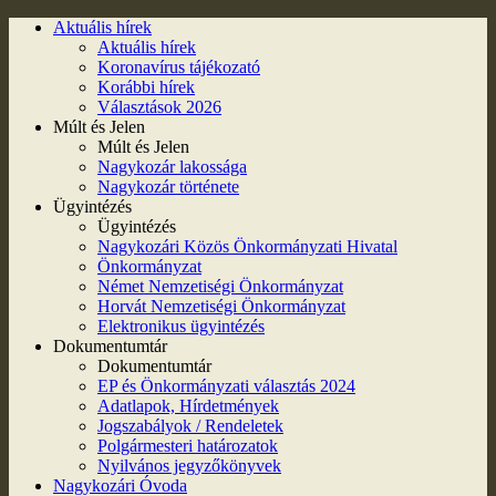
Aktuális hírek
Aktuális hírek
Koronavírus tájékozató
Korábbi hírek
Választások 2026
Múlt és Jelen
Múlt és Jelen
Nagykozár lakossága
Nagykozár története
Ügyintézés
Ügyintézés
Nagykozári Közös Önkormányzati Hivatal
Önkormányzat
Német Nemzetiségi Önkormányzat
Horvát Nemzetiségi Önkormányzat
Elektronikus ügyintézés
Dokumentumtár
Dokumentumtár
EP és Önkormányzati választás 2024
Adatlapok, Hírdetmények
Jogszabályok / Rendeletek
Polgármesteri határozatok
Nyilvános jegyzőkönyvek
Nagykozári Óvoda