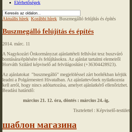
Elérhetőségek
Aktuális hírek
Korábbi hírek
Buszmegálló felújítás és építés
Buszmegálló felújítás és építés
2014. márc. 11
A Nagykozári Önkormányzat ajánlattételi felhívást tesz buszváró
bontására/építésére és felújításokra. Az ajánlat tartalmi elemeiről
Horváth Szilárd képviselő ad felvilágosítást (+36304428923).
Az ajánlatokat "buszmegálló" megjelöléssel zárt borítékban kérjük
leadni a Polgármesteri Hivatalban. Az ajánlattevőnek nyilatkoznia
kell arról, hogy nincs adótartozása, amelyet ajánlatkérő ellenőrizhet.
Beadási határidő:
március 21. 12. óra, döntés : március 24.-ig.
Tisztelettel : Képviselő-testület
шаблон магазина