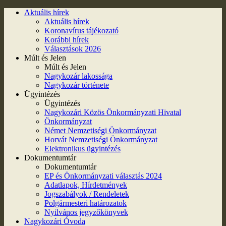
Aktuális hírek
Aktuális hírek
Koronavírus tájékozató
Korábbi hírek
Választások 2026
Múlt és Jelen
Múlt és Jelen
Nagykozár lakossága
Nagykozár története
Ügyintézés
Ügyintézés
Nagykozári Közös Önkormányzati Hivatal
Önkormányzat
Német Nemzetiségi Önkormányzat
Horvát Nemzetiségi Önkormányzat
Elektronikus ügyintézés
Dokumentumtár
Dokumentumtár
EP és Önkormányzati választás 2024
Adatlapok, Hírdetmények
Jogszabályok / Rendeletek
Polgármesteri határozatok
Nyilvános jegyzőkönyvek
Nagykozári Óvoda