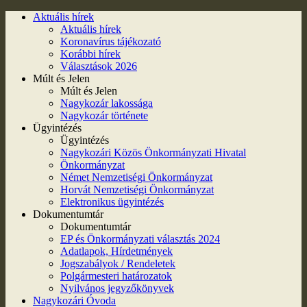
Aktuális hírek
Aktuális hírek
Koronavírus tájékozató
Korábbi hírek
Választások 2026
Múlt és Jelen
Múlt és Jelen
Nagykozár lakossága
Nagykozár története
Ügyintézés
Ügyintézés
Nagykozári Közös Önkormányzati Hivatal
Önkormányzat
Német Nemzetiségi Önkormányzat
Horvát Nemzetiségi Önkormányzat
Elektronikus ügyintézés
Dokumentumtár
Dokumentumtár
EP és Önkormányzati választás 2024
Adatlapok, Hírdetmények
Jogszabályok / Rendeletek
Polgármesteri határozatok
Nyilvános jegyzőkönyvek
Nagykozári Óvoda