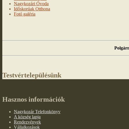
Nagykozári Óvoda
Időskorúak Otthona
Fotó galéria
Polgárm
Testvértelepülésünk
Hasznos információk
Nagykozár Telefonkönyv
A község lapja
Rendezvények
Vállalkozások