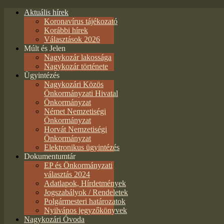
Aktuális hírek
Koronavírus tájékozató
Korábbi hírek
Választások 2026
Múlt és Jelen
Nagykozár lakossága
Nagykozár története
Ügyintézés
Nagykozári Közös
Önkormányzati Hivatal
Önkormányzat
Német Nemzetiségi
Önkormányzat
Horvát Nemzetiségi
Önkormányzat
Elektronikus ügyintézés
Dokumentumtár
EP és Önkormányzati
választás 2024
Adatlapok, Hírdetmények
Jogszabályok / Rendeletek
Polgármesteri határozatok
Nyilvános jegyzőkönyvek
Nagykozári Óvoda