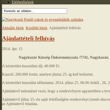
Elérhetőségek
Aktuális hírek
Korábbi hírek
Ajánlattételi felhívás
Ajánlattételi felhívás
2014. ápr. 15
Nagykozár Község Önkormányzata /7741, Nagykozár, Koss
A közterület-használati díj: 40.000 Ft.
Kaució: 200.000 forint, amelyet június 25.-ig kell befizetni.
A közterület használat időtartama: 2014. július 25. 06.00 órától , 26, 2
Ajánlattevő tudomásul veszi, hogy a rendezvényen ugyanebben a tevéke
Ajánlattevő július 25.-én saját felelősségére rendezvényt (zenés-tánco
az Ajánlattevő feladata.