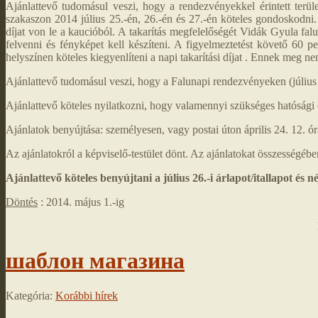
Ajánlattevő tudomásul veszi, hogy a rendezvényekkel érintett terület
szakaszon 2014 július 25.-én, 26.-én és 27.-én köteles gondoskodni
díjat von le a kaucióból. A takarítás megfelelőségét Vidák Gyula falu
felvenni és fényképet kell készíteni. A figyelmeztetést követő 60
helyszínen köteles kiegyenlíteni a napi takarítási díjat . Ennek meg ne
Ajánlattevő tudomásul veszi, hogy a Falunapi rendezvényeken (július 2
Ajánlattevő köteles nyilatkozni, hogy valamennyi szükséges hatósági 
Ajánlatok benyújtása: személyesen, vagy postai úton április 24. 12. ór
Az ajánlatokról a képviselő-testület dönt. Az ajánlatokat összességében
Ajánlattevő köteles benyújtani a július 26.-i árlapot/itallapot és 
Döntés
: 2014. május 1.-ig
шаблон магазина
Kategória:
Korábbi hírek