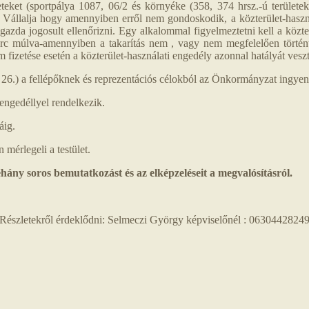
eket (sportpálya 1087, 06/2 és környéke (358, 374 hrsz.-ú területek),
. Vállalja hogy amennyiben erről nem gondoskodik, a közterület-haszn
gazda jogosult ellenőrizni. Egy alkalommal figyelmeztetni kell a közte
 perc múlva-amennyiben a takarítás nem , vagy nem megfelelően történ
m fizetése esetén a közterület-használati engedély azonnal hatályát veszt
6.) a fellépőknek és reprezentációs célokból az Önkormányzat ingyenes é
engedéllyel rendelkezik.
áig.
 mérlegeli a testület.
néhány soros bemutatkozást és az elképzeléseit a megvalósításról.
Részletekről érdeklődni: Selmeczi György képviselőnél : 0630442824