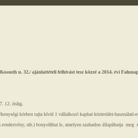
uth u. 32./ ajánlattételi felhívást tesz közzé a 2014. évi Faluna
7. 12. óráig.
nységi körben rajta kívül 1 vállalkozó kaphat közterület-használati-e
s rendezvény, stb.) bonyolíthat le, amelyen szabadon állapíthatja meg szo