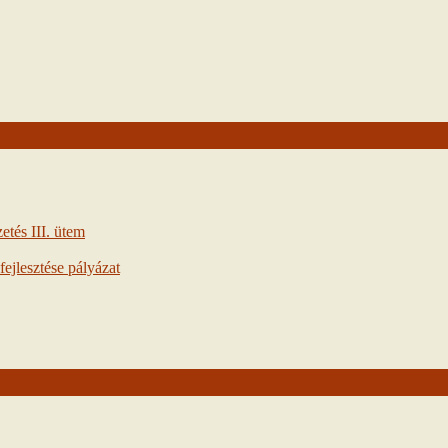
tés III. ütem
ejlesztése pályázat