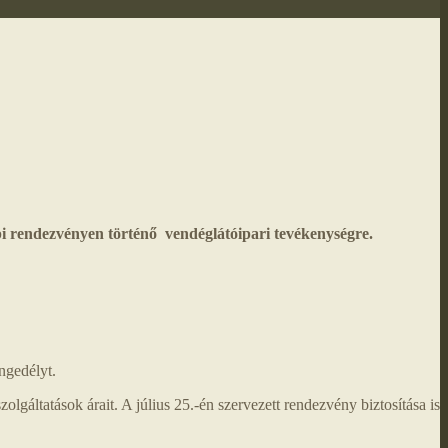
pi rendezvényen történő vendéglátóipari tevékenységre.
ngedélyt.
lgáltatások árait. A július 25.-én szervezett rendezvény biztosítása is