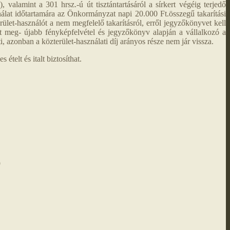
 valamint a 301 hrsz.-ú út tisztántartásáról a sírkert végéig terjedő
álat időtartamára az Önkormányzat napi 20.000 Ft.összegű takarítási
rület-használót a nem megfelelő takarításról, erről jegyzőkönyvet kell
t meg- újabb fényképfelvétel és jegyzőkönyv alapján a vállalkozó a
i, azonban a közterület-használati díj arányos része nem jár vissza.
telt és italt biztosíthat.
9