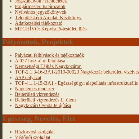
Jogszabályok / Rendeletek
Polgármesteri határozatok
Nyilvános jegyzőkönyvek
Településképi Arculati Kézikönyv
Adatkezelési tájékoztató
MEGHÍVÓ: Képviselő-testületi ülés
Pályázatok, Projektek
Pályázati felhívások és tájékoztatók
A 027 hrsz.-ú út felújítása
Nemzetiségi Tájház Nagykozáron
TOP-2.1.3-16-BA1-2019-00023 Nagykozár belterületi vízelveze
ASP pályázat
TOP-4.1.1-15-BA1 - Egészségügyi alapellátás infrastrukturális f
Napelemes rendszer
Belterületi vízrendezés
Belterületi vízrendezés II. ütem
Nagykozári Óvoda felújítása
Egészség, Nevelés, Élet
Háziorvosi szolgálat
Védőnői szolgálat