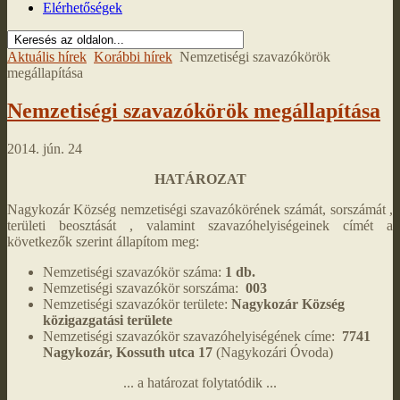
Elérhetőségek
Aktuális hírek
Korábbi hírek
Nemzetiségi szavazókörök
megállapítása
Nemzetiségi szavazókörök megállapítása
2014. jún. 24
HATÁROZAT
Nagykozár Község nemzetiségi szavazókörének számát, sorszámát ,
területi beosztását , valamint szavazóhelyiségeinek címét a
következők szerint állapítom meg:
Nemzetiségi szavazókör száma:
1 db.
Nemzetiségi szavazókör sorszáma:
003
Nemzetiségi szavazókör területe:
Nagykozár Község
közigazgatási területe
Nemzetiségi szavazókör szavazóhelyiségének címe:
7741
Nagykozár, Kossuth utca 17
(Nagykozári Óvoda)
... a határozat folytatódik ...