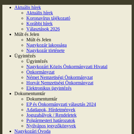
Aktuális hírek
Aktuális hírek
Koronavírus tájékozató
Korábbi hírek
Választások 2026
Múlt és Jelen
Múlt és Jelen
Nagykozár lakossága
Nagykozár története
Ügyintézés
Ügyintézés
Nagykozári Közös Önkormányzati Hivatal
Önkormányzat
Német Nemzetiségi Önkormányzat
Horvát Nemzetiségi Önkormányzat
Elektronikus ügyintézés
Dokumentumtár
Dokumentumtár
EP és Önkormányzati választás 2024
Adatlapok, Hírdetmények
Jogszabályok / Rendeletek
Polgármesteri határozatok
Nyilvános jegyzőkönyvek
Nagykozári Óvoda