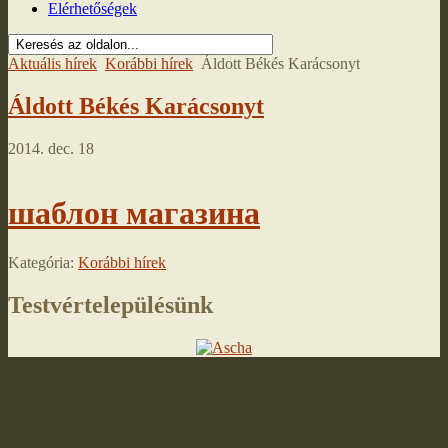
Elérhetőségek
Aktuális hírek
Korábbi hírek
Áldott Békés Karácsonyt
Áldott Békés Karácsonyt
2014. dec. 18
шаблон магазина
Kategória:
Korábbi hírek
Testvértelepülésünk