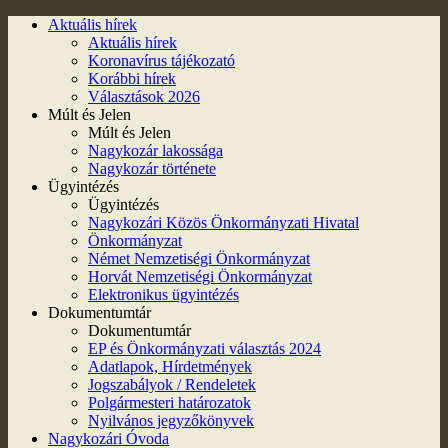
Aktuális hírek
Aktuális hírek
Koronavírus tájékozató
Korábbi hírek
Választások 2026
Múlt és Jelen
Múlt és Jelen
Nagykozár lakossága
Nagykozár története
Ügyintézés
Ügyintézés
Nagykozári Közös Önkormányzati Hivatal
Önkormányzat
Német Nemzetiségi Önkormányzat
Horvát Nemzetiségi Önkormányzat
Elektronikus ügyintézés
Dokumentumtár
Dokumentumtár
EP és Önkormányzati választás 2024
Adatlapok, Hírdetmények
Jogszabályok / Rendeletek
Polgármesteri határozatok
Nyilvános jegyzőkönyvek
Nagykozári Óvoda