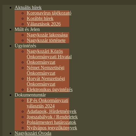
Aktuális hírek
Koronavírus tájékozató
Korábbi hírek
Választások 2026
Múlt és Jelen
Nagykozár lakossága
Nagykozár története
Ügyintézés
Nagykozári Közös
Önkormányzati Hivatal
Önkormányzat
Német Nemzetiségi
Önkormányzat
Horvát Nemzetiségi
Önkormányzat
Elektronikus ügyintézés
Dokumentumtár
EP és Önkormányzati
választás 2024
Adatlapok, Hírdetmények
Jogszabályok / Rendeletek
Polgármesteri határozatok
Nyilvános jegyzőkönyvek
Nagykozári Óvoda