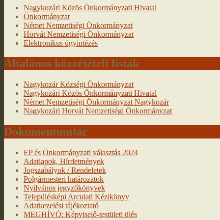
Nagykozári Közös Önkormányzati Hivatal
Önkormányzat
Német Nemzetiségi Önkormányzat
Horvát Nemzetiségi Önkormányzat
Elektronikus ügyintézés
Általános közzétételi listák
Nagykozár Községi Önkormányzat
Nagykozári Közös Önkormányzati Hivatal
Német Nemzetiségi Önkormányzat Nagykozár
Nagykozári Horvát Nemzetiségi Önkormányzat
Dokumentumtár
EP és Önkormányzati választás 2024
Adatlapok, Hírdetmények
Jogszabályok / Rendeletek
Polgármesteri határozatok
Nyilvános jegyzőkönyvek
Településképi Arculati Kézikönyv
Adatkezelési tájékoztató
MEGHÍVÓ: Képviselő-testületi ülés