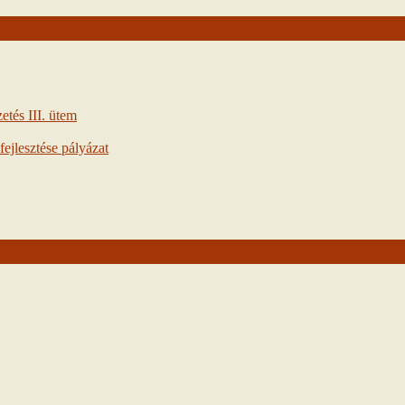
tés III. ütem
ejlesztése pályázat