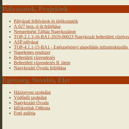
Pályázatok, Projektek
Pályázati felhívások és tájékoztatók
A 027 hrsz.-ú út felújítása
Nemzetiségi Tájház Nagykozáron
TOP-2.1.3-16-BA1-2019-00023 Nagykozár belterületi vízelveze
ASP pályázat
TOP-4.1.1-15-BA1 - Egészségügyi alapellátás infrastrukturális f
Napelemes rendszer
Belterületi vízrendezés
Belterületi vízrendezés II. ütem
Nagykozári Óvoda felújítása
Egészség, Nevelés, Élet
Háziorvosi szolgálat
Védőnői szolgálat
Nagykozári Óvoda
Időskorúak Otthona
Fotó galéria