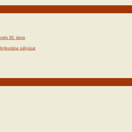
tés III. ütem
ejlesztése pályázat