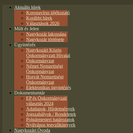
Aktuális hírek
Koronavírus tájékozató
Korábbi hírek
Választások 2026
Múlt és Jelen
Nagykozár lakossága
Nagykozár története
Ügyintézés
Nagykozári Közös
Önkormányzati Hivatal
Önkormányzat
Német Nemzetiségi
Önkormányzat
Horvát Nemzetiségi
Önkormányzat
Elektronikus ügyintézés
Dokumentumtár
EP és Önkormányzati
választás 2024
Adatlapok, Hírdetmények
Jogszabályok / Rendeletek
Polgármesteri határozatok
Nyilvános jegyzőkönyvek
Nagykozári Óvoda