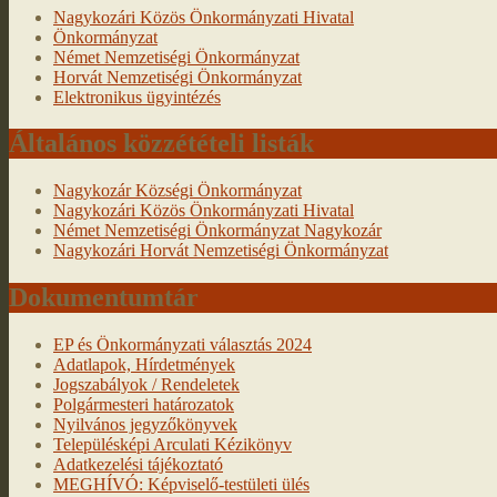
Nagykozári Közös Önkormányzati Hivatal
Önkormányzat
Német Nemzetiségi Önkormányzat
Horvát Nemzetiségi Önkormányzat
Elektronikus ügyintézés
Általános közzétételi listák
Nagykozár Községi Önkormányzat
Nagykozári Közös Önkormányzati Hivatal
Német Nemzetiségi Önkormányzat Nagykozár
Nagykozári Horvát Nemzetiségi Önkormányzat
Dokumentumtár
EP és Önkormányzati választás 2024
Adatlapok, Hírdetmények
Jogszabályok / Rendeletek
Polgármesteri határozatok
Nyilvános jegyzőkönyvek
Településképi Arculati Kézikönyv
Adatkezelési tájékoztató
MEGHÍVÓ: Képviselő-testületi ülés