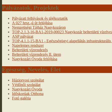
Pályázatok, Projektek
Pályázati felhívások és tájékoztatók
A 027 hrsz.-ú út felújítása
Nemzetiségi Tájház Nagykozáron
TOP-2.1.3-16-BA1-2019-00023 Nagykozár belterületi vízelveze
ASP pályázat
TOP-4.1.1-15-BA1 - Egészségügyi alapellátás infrastrukturális f
Napelemes rendszer
Belterületi vízrendezés
Belterületi vízrendezés II. ütem
Nagykozári Óvoda felújítása
Egészség, Nevelés, Élet
Háziorvosi szolgálat
Védőnői szolgálat
Nagykozári Óvoda
Időskorúak Otthona
Fotó galéria