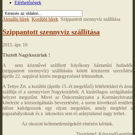
Elérhetőségek
Aktuális hírek
Korábbi hírek
Szippantott szennyvíz szállítása
Szippantott szennyvíz szállítása
2015. ápr. 10
Tisztelt Nagykozáriak !
A nem közművel szállított folyékony háztartási hulladék
(szippantott szennyvíz) szállítására kötött közüzemi szerződést
április 22. napjával közös megegyezéssel felmondtuk.
A Tettye Zrt. a korábbi (április 15.-ét megelőző) feltételekkel és áron
szállítja el a szennyvizet Nagykozárból. A kizárólagos szolgáltatási
helyzet megszűnt. Mivel az Önkormányzatot a Kormányhivatal
kötelezte a közszolgáltatás bevezetésére, a soron következő testületi
ülésre kidolgozunk egy olyan megoldást, amely megfelel a
jogszabályoknak és a lakosokra sem ró aránytalanul nagy terhet.
Az okozott kellemetlenségekért elnézést kérünk.
Tisztelettel: Képviselő-testület