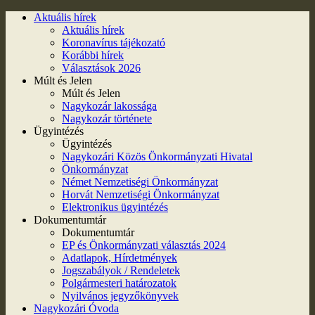
Aktuális hírek
Aktuális hírek
Koronavírus tájékozató
Korábbi hírek
Választások 2026
Múlt és Jelen
Múlt és Jelen
Nagykozár lakossága
Nagykozár története
Ügyintézés
Ügyintézés
Nagykozári Közös Önkormányzati Hivatal
Önkormányzat
Német Nemzetiségi Önkormányzat
Horvát Nemzetiségi Önkormányzat
Elektronikus ügyintézés
Dokumentumtár
Dokumentumtár
EP és Önkormányzati választás 2024
Adatlapok, Hírdetmények
Jogszabályok / Rendeletek
Polgármesteri határozatok
Nyilvános jegyzőkönyvek
Nagykozári Óvoda