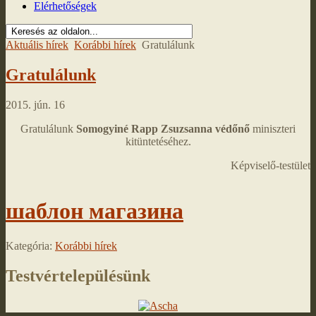
Elérhetőségek
Aktuális hírek
Korábbi hírek
Gratulálunk
Gratulálunk
2015. jún. 16
Gratulálunk
Somogyiné Rapp Zsuzsanna védőnő
miniszteri
kitüntetéséhez.
Képviselő-testület
шаблон магазина
Kategória:
Korábbi hírek
Testvértelepülésünk