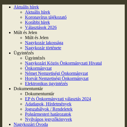
Aktuális hírek
Aktuális hírek
Koronavírus tájékozató
Korábbi hírek
Választások 2026
Múlt és Jelen
Múlt és Jelen
Nagykozár lakossága
Nagykozár története
Ügyintézés
Ügyintézés
Nagykozári Közös Önkormányzati Hivatal
Önkormányzat
Német Nemzetiségi Önkormányzat
Horvát Nemzetiségi Önkormányzat
Elektronikus ügyintézés
Dokumentumtár
Dokumentumtár
EP és Önkormányzati választás 2024
Adatlapok, Hírdetmények
Jogszabályok / Rendeletek
Polgármesteri határozatok
Nyilvános jegyzőkönyvek
Nagykozári Óvoda