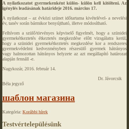
A nyilatkozatot gyermekenként külön- külön kell kitölteni. Az
igénylés leadásának határideje 2016. március 17.
A nyilatkozat – az évközi szünet időtartama kivételével- a nevelési
év, tanév során bármikor benyújtható, illetve módosítható.
Felhívom a szülő/törvényes képviselő figyelmét, hogy a szünidei
gyermekétkeztetés étkeztetés megkezdése előtt vizsgálatra kerül,
hogy a szünidei gyermekétkeztetés megkezdése kor a rendszeres
gyermekvédelmi kedvezményben részesülő gyermek hátrányos
vagy halmozottan hátrányos helyzete az azt megállapító határozat
alapján fennáll -e.
Nagykozár, 2016. február 14.
Dr. Jávorcsik
Béla jegyző
шаблон магазина
Kategória:
Korábbi hírek
Testvértelepülésünk