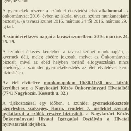
igénybe venni.
A gyermekek részére a szünidei étkeztetést
első alkalommal
az
önkormányzat 2016. évben az iskolai tavaszi szünet munkanapjaira
biztosítja. (a tavaszi szünet 2016. március 24-től 2016. március 29.-
ig tart.
A szünidei étkezés napjai a tavaszi szünetben: 2016. március 24.
25. 29.
A szünidei étkezés keretében a tavaszi szünet munkanapján, a
gyermek déli, meleg ebédre jogosult, melyet az Önkormányzat
biztosít, mivel az ebéd helyben történő elfogyasztására nincs
lehetőség, a szünidei gyermekétkeztetés az étel elvitelével kerül
biztosításra.
Az étel elvitelére
munkanapokon 10:30-11:30 óra között
kerülhet sor, a Nagykozári Közös Önkormányzati Hivatalból
(7741 Nagykozár, Kossuth u. 32.)
A tájékoztatással egy időben, a szünidei
gyermekétkeztetés
igényléshez szükséges, Korm. rendelet 7. melléklet szerinti
nyilatkozat a szülők részére biztosított,
a Nagykozári Közös
Önkormányzati Hivatal Igazgatási Osztályán a Hivatal
nyitvatartási idejében.