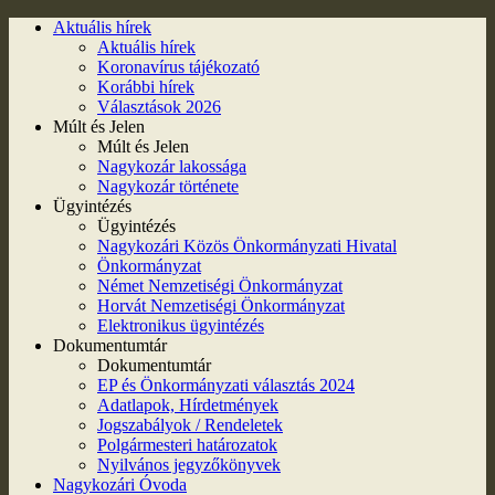
Aktuális hírek
Aktuális hírek
Koronavírus tájékozató
Korábbi hírek
Választások 2026
Múlt és Jelen
Múlt és Jelen
Nagykozár lakossága
Nagykozár története
Ügyintézés
Ügyintézés
Nagykozári Közös Önkormányzati Hivatal
Önkormányzat
Német Nemzetiségi Önkormányzat
Horvát Nemzetiségi Önkormányzat
Elektronikus ügyintézés
Dokumentumtár
Dokumentumtár
EP és Önkormányzati választás 2024
Adatlapok, Hírdetmények
Jogszabályok / Rendeletek
Polgármesteri határozatok
Nyilvános jegyzőkönyvek
Nagykozári Óvoda