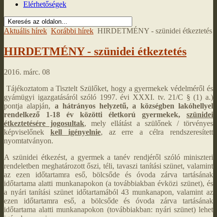
Elérhetőségek
Aktuális hírek
Korábbi hírek
HIRDETMÉNY - szünidei étkeztetés
HIRDETMÉNY - szünidei étkeztetés
2016. márc. 08
Tájékoztatom a Tisztelt Szülőket, hogy a gyermekek védelméről és
gyámügyi igazgatásáról szóló 1997. évi XXXI. tv. 21/C § (1) a.)
pontja alapján,
a hátrányos helyzetű, a községben lakóhellyel
rendelkező 1-18 év közötti életkorú gyermekek,
szünidei
étkeztetésére jogosultak
, mely ellátást a szülőnek / törvényes
képviselőnek
kell igényelnie
, az erre a célra rendszeresített
nyomtatványon.
A szünidei étkezést, a gyermek a tanév rendjéről szóló miniszteri
rendeletben meghatározott őszi, téli, tavaszi tanítási szünet, valamint
az ezen időtartamra eső, bölcsőde és óvoda zárva tartásának
időtartama alatti munkanapokon (a továbbiakban évközi szünet), és
a nyári tanítási szünet időtartamából 43 munkanapon, valamint az
ezen időtartamra eső, a bölcsőde és óvoda zárva tartásának
időtartama alatti munkanapokon (továbbiakban: nyári szünet) lehet