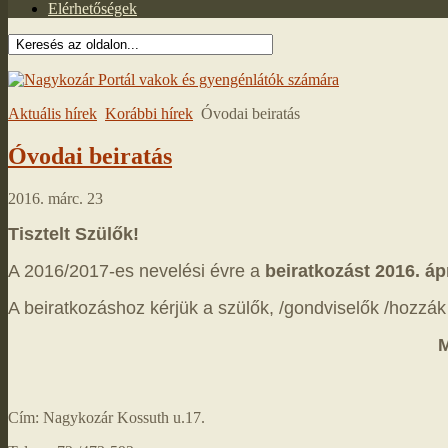
Elérhetőségek
Aktuális hírek
Korábbi hírek
Óvodai beiratás
Óvodai beiratás
2016. márc. 23
Tisztelt Szülők!
A 2016/2017-es nevelési évre a
beiratkozást 2016. áp
A beiratkozáshoz kérjük a szülők, /gondviselők /hozzák
M
Cím: Nagykozár Kossuth u.17.