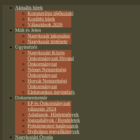
Aktuális hírek
Koronavírus tájékozató
Korábbi hírek
Választások 2026
Múlt és Jelen
Nagykozár lakossága
Nagykozár története
Ügyintézés
Nagykozári Közös
Önkormányzati Hivatal
Önkormányzat
Német Nemzetiségi
Önkormányzat
Horvát Nemzetiségi
Önkormányzat
Elektronikus ügyintézés
Dokumentumtár
EP és Önkormányzati
választás 2024
Adatlapok, Hírdetmények
Jogszabályok / Rendeletek
Polgármesteri határozatok
Nyilvános jegyzőkönyvek
Nagykozári Óvoda