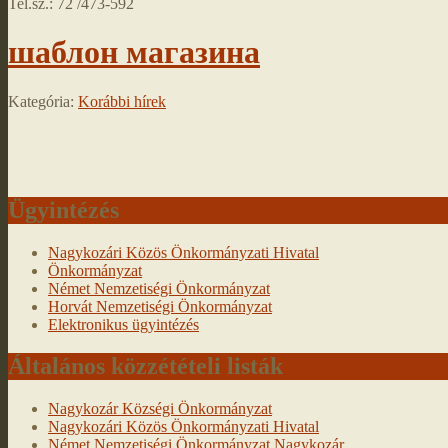
Tel.sz.: 72 /473-592
шаблон магазина
Kategória:
Korábbi hírek
Ügyintézés
Nagykozári Közös Önkormányzati Hivatal
Önkormányzat
Német Nemzetiségi Önkormányzat
Horvát Nemzetiségi Önkormányzat
Elektronikus ügyintézés
Általános közzétételi listák
Nagykozár Községi Önkormányzat
Nagykozári Közös Önkormányzati Hivatal
Német Nemzetiségi Önkormányzat Nagykozár