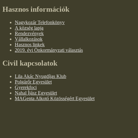
Hasznos információk
Nagykozár Telefonkönyv
A község lapja
Rendezvények
Vállalkozások
Hasznos linkek
2019. évi Önkormányzati választás
Civil kapcsolatok
Lila Akác Nyugdíjas Klub
Polgárőr Egyesület
Gyerekfoci
Nahal Íjász Egyesület
MAGenta Alkotó Közösségért Egyesület