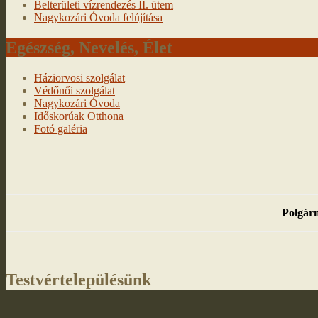
Belterületi vízrendezés II. ütem
Nagykozári Óvoda felújítása
Egészség, Nevelés, Élet
Háziorvosi szolgálat
Védőnői szolgálat
Nagykozári Óvoda
Időskorúak Otthona
Fotó galéria
Polgárm
Testvértelepülésünk