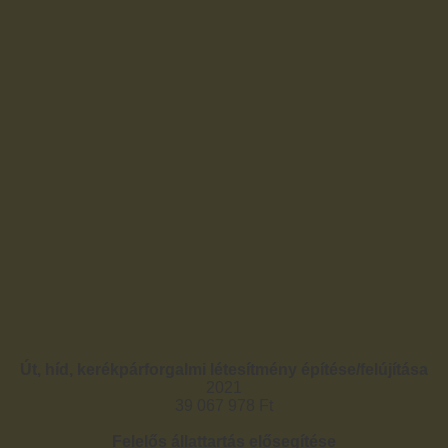
Út, híd, kerékpárforgalmi létesítmény építése/felújítása
2021
39 067 978 Ft
Felelős állattartás elősegítése