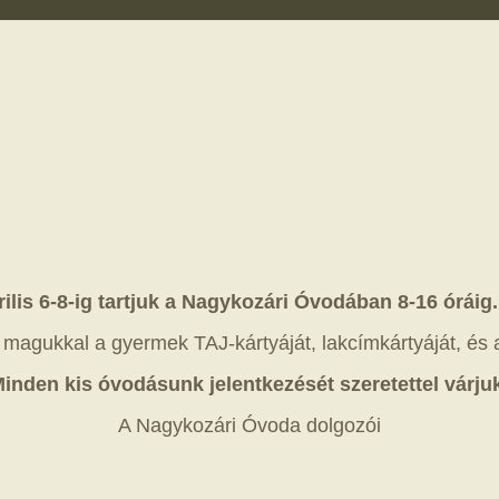
rilis 6-8-ig tartjuk a Nagykozári Óvodában 8-16 óráig.
 magukkal a gyermek TAJ-kártyáját, lakcímkártyáját, és 
inden kis óvodásunk jelentkezését szeretettel várju
A Nagykozári Óvoda dolgozói