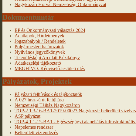
Nagykozári Horvát Nemzetiségi Önkormányzat
Dokumentumtár
EP és Önkormányzati választás 2024
Adatlapok, Hírdetmények
Jogszabályok / Rendeletek
Polgármesteri határozatok
Nyilvános jegyzőkönyvek
Településképi Arculati Kézikönyv
Adatkezelési tájékoztató
MEGHÍVÓ: Képviselő-testületi ülés
Pályázatok, Projektek
Pályázati felhívások és tájékoztatók
A 027 hrsz.-ú út felújítása
Nemzetiségi Tájház Nagykozáron
TOP-2.1.3-16-BA1-2019-00023 Nagykozár belterületi vízelveze
ASP pályázat
TOP-4.1.1-15-BA1 - Egészségügyi alapellátás infrastrukturális f
Napelemes rendszer
Belterületi vízrendezés