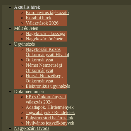
Aktuális hírek
Koronavírus tájékozató
Korábbi hírek
Választások 2026
Múlt és Jelen
Nagykozár lakossága
Nagykozár története
Ügyintézés
Nagykozári Közös
Önkormányzati Hivatal
Önkormányzat
Német Nemzetiségi
Önkormányzat
Horvát Nemzetiségi
Önkormányzat
Elektronikus ügyintézés
Dokumentumtár
EP és Önkormányzati
választás 2024
Adatlapok, Hírdetmények
Jogszabályok / Rendeletek
Polgármesteri határozatok
Nyilvános jegyzőkönyvek
Nagykozári Óvoda