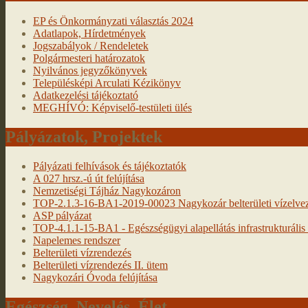
EP és Önkormányzati választás 2024
Adatlapok, Hírdetmények
Jogszabályok / Rendeletek
Polgármesteri határozatok
Nyilvános jegyzőkönyvek
Településképi Arculati Kézikönyv
Adatkezelési tájékoztató
MEGHÍVÓ: Képviselő-testületi ülés
Pályázatok, Projektek
Pályázati felhívások és tájékoztatók
A 027 hrsz.-ú út felújítása
Nemzetiségi Tájház Nagykozáron
TOP-2.1.3-16-BA1-2019-00023 Nagykozár belterületi vízelveze
ASP pályázat
TOP-4.1.1-15-BA1 - Egészségügyi alapellátás infrastrukturális f
Napelemes rendszer
Belterületi vízrendezés
Belterületi vízrendezés II. ütem
Nagykozári Óvoda felújítása
Egészség, Nevelés, Élet