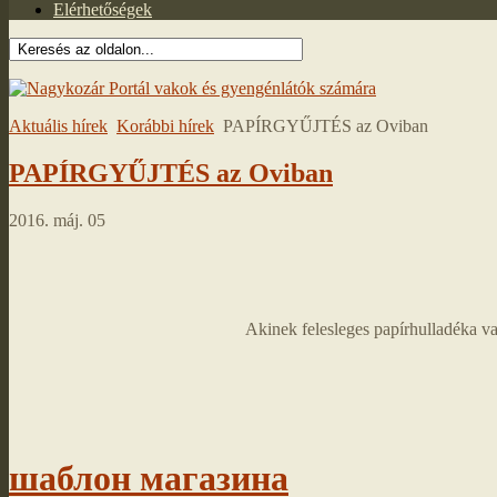
Elérhetőségek
Aktuális hírek
Korábbi hírek
PAPÍRGYŰJTÉS az Oviban
PAPÍRGYŰJTÉS az Oviban
2016. máj. 05
Akinek felesleges papírhulladéka va
шаблон магазина