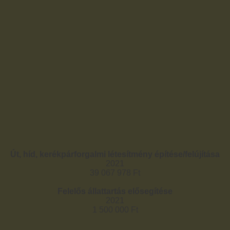
Út, híd, kerékpárforgalmi létesítmény építése/felújítása
2021
39 067 978 Ft
Felelős állattartás elősegítése
2021
1 500 000 Ft