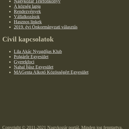
Nagykozár Telefonkönyv
A község lapja
Rendezvények
Vállalkozások
Hasznos linkek
2019. évi Önkormányzati választás
Civil kapcsolatok
Lila Akác Nyugdíjas Klub
Polgárőr Egyesület
Gyerekfoci
Nahal Íjász Egyesület
MAGenta Alkotó Közösségért Egyesület
Copyright © 2011-2021 Nagykozár portál. Minden jog fenntartva.