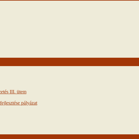
tés III. ütem
ejlesztése pályázat