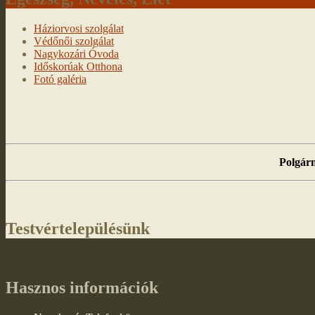
Háziorvosi szolgálat
Védőnői szolgálat
Nagykozári Óvoda
Időskorúak Otthona
Fotó galéria
Polgárm
Testvértelepülésünk
Hasznos információk