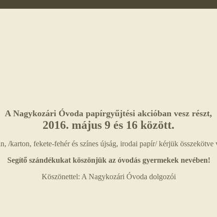
A Nagykozári Óvoda papírgyűjtési akcióban vesz részt,
2016. május 9 és 16 között.
n, /karton, fekete-fehér és színes újság, irodai papír/ kérjük összekötv
Segítő szándékukat köszönjük az óvodás gyermekek nevében!
Köszönettel: A Nagykozári Óvoda dolgozói