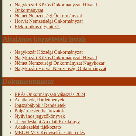
Nagykozári Közös Önkormányzati Hivatal
Önkormányzat
Német Nemzetiségi Önkormányzat
Horvát Nemzetiségi Önkormányzat
Elektronikus ügyintézés
Általános közzétételi listák
Nagykozár Községi Önkormányzat
Nagykozári Közös Önkormányzati Hivatal
Német Nemzetiségi Önkormányzat Nagykozár
Nagykozári Horvát Nemzetiségi Önkormányzat
Dokumentumtár
EP és Önkormányzati választás 2024
Adatlapok, Hírdetmények
Jogszabályok / Rendeletek
Polgármesteri határozatok
Nyilvános jegyzőkönyvek
Településképi Arculati Kézikönyv
Adatkezelési tájékoztató
MEGHÍVÓ: Képviselő-testületi ülés