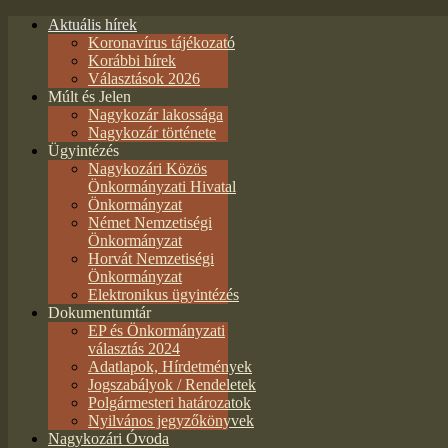
Aktuális hírek
Koronavírus tájékozató
Korábbi hírek
Választások 2026
Múlt és Jelen
Nagykozár lakossága
Nagykozár története
Ügyintézés
Nagykozári Közös
Önkormányzati Hivatal
Önkormányzat
Német Nemzetiségi
Önkormányzat
Horvát Nemzetiségi
Önkormányzat
Elektronikus ügyintézés
Dokumentumtár
EP és Önkormányzati
választás 2024
Adatlapok, Hírdetmények
Jogszabályok / Rendeletek
Polgármesteri határozatok
Nyilvános jegyzőkönyvek
Nagykozári Óvoda