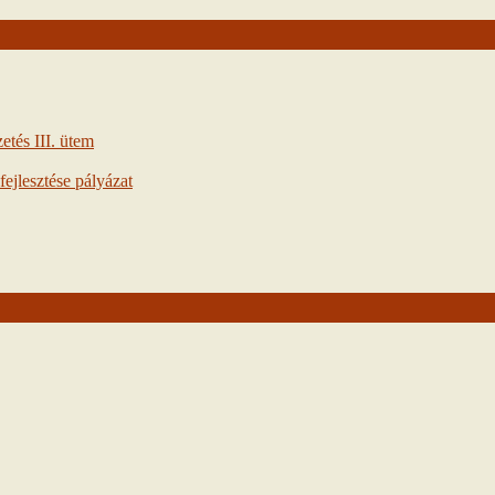
tés III. ütem
ejlesztése pályázat