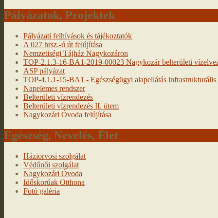
Pályázatok, Projektek
Pályázati felhívások és tájékoztatók
A 027 hrsz.-ú út felújítása
Nemzetiségi Tájház Nagykozáron
TOP-2.1.3-16-BA1-2019-00023 Nagykozár belterületi vízelveze
ASP pályázat
TOP-4.1.1-15-BA1 - Egészségügyi alapellátás infrastrukturális f
Napelemes rendszer
Belterületi vízrendezés
Belterületi vízrendezés II. ütem
Nagykozári Óvoda felújítása
Egészség, Nevelés, Élet
Háziorvosi szolgálat
Védőnői szolgálat
Nagykozári Óvoda
Időskorúak Otthona
Fotó galéria