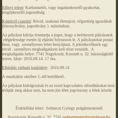
Előnyt jelent
: Karbantartói, vagy ingatlankezelői gyakorlat,
kisgépkezelői jogosultság
Kötelező csatolni
: Rövid, szakmai életrajzot, végzettség igazolását
(bizonyítvány, jogosítvány ) másolatban.
Az pályázat kiírója fenntartja a jogot, hogy a beérkezett pályázatok
elégtelensége esetén új eljárást folytasson le. A pályázatokat postai
úton, vagy személyesen lehet benyújtani. A jelentkezőknek egy
rövid , személyes meghallgatáson kell részt venniük. A
meghallgatás helye: 7741 Nagykozár, Kossuth u. 32. házasságkötő
terem. Ideje: 2016.09.14. 17 óra.
Elbírálás várható határideje
: 2016.09.14
A munkakör október 1.-től betölthető.
Az pályázat kidolgozását és az ezzel kapcsolatos ráfordításokat nem
térítjük meg akkor sem, ha nem jön létre jogviszony a felek között.
Érdeklődni lehet: Selmeczi György polgármesternél
Nagykozár, Kossuth u. 32. 7741
polgarmester@nagykozar.hu