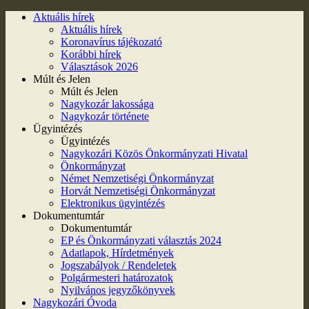
Aktuális hírek
Aktuális hírek
Koronavírus tájékozató
Korábbi hírek
Választások 2026
Múlt és Jelen
Múlt és Jelen
Nagykozár lakossága
Nagykozár története
Ügyintézés
Ügyintézés
Nagykozári Közös Önkormányzati Hivatal
Önkormányzat
Német Nemzetiségi Önkormányzat
Horvát Nemzetiségi Önkormányzat
Elektronikus ügyintézés
Dokumentumtár
Dokumentumtár
EP és Önkormányzati választás 2024
Adatlapok, Hírdetmények
Jogszabályok / Rendeletek
Polgármesteri határozatok
Nyilvános jegyzőkönyvek
Nagykozári Óvoda