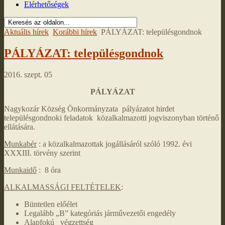
Elérhetőségek
Aktuális hírek
Korábbi hírek
PÁLYÁZAT: településgondnok
PÁLYÁZAT: településgondnok
2016. szept. 05
PÁLYÁZAT
Nagykozár Község Önkormányzata pályázatot hirdet
településgondnoki feladatok közalkalmazotti jogviszonyban történő
ellátására.
Munkabér
: a közalkalmazottak jogállásáról szóló 1992. évi
XXXIII. törvény szerint
Munkaidő
: 8 óra
ALKALMASSÁGI FELTÉTELEK
:
Büntetlen előélet
Legalább „B” kategóriás járművezetői engedély
Alapfokú végzettség