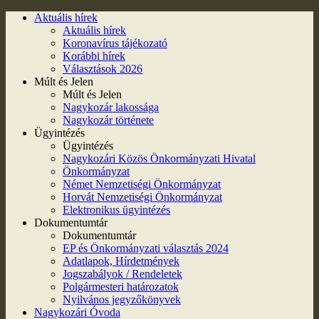
Aktuális hírek
Aktuális hírek
Koronavírus tájékozató
Korábbi hírek
Választások 2026
Múlt és Jelen
Múlt és Jelen
Nagykozár lakossága
Nagykozár története
Ügyintézés
Ügyintézés
Nagykozári Közös Önkormányzati Hivatal
Önkormányzat
Német Nemzetiségi Önkormányzat
Horvát Nemzetiségi Önkormányzat
Elektronikus ügyintézés
Dokumentumtár
Dokumentumtár
EP és Önkormányzati választás 2024
Adatlapok, Hírdetmények
Jogszabályok / Rendeletek
Polgármesteri határozatok
Nyilvános jegyzőkönyvek
Nagykozári Óvoda