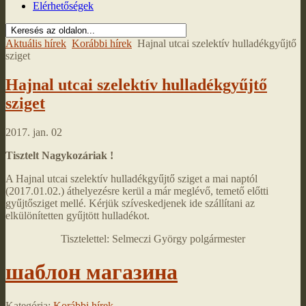
Elérhetőségek
Aktuális hírek
Korábbi hírek
Hajnal utcai szelektív hulladékgyűjtő
sziget
Hajnal utcai szelektív hulladékgyűjtő
sziget
2017. jan. 02
Tisztelt Nagykozáriak !
A Hajnal utcai szelektív hulladékgyűjtő sziget a mai naptól
(2017.01.02.) áthelyezésre kerül a már meglévő, temető előtti
gyűjtősziget mellé. Kérjük szíveskedjenek ide szállítani az
elkülönítetten gyűjtött hulladékot.
Tisztelettel: Selmeczi György polgármester
шаблон магазина
Kategória:
Korábbi hírek