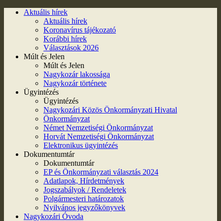
Aktuális hírek
Aktuális hírek
Koronavírus tájékozató
Korábbi hírek
Választások 2026
Múlt és Jelen
Múlt és Jelen
Nagykozár lakossága
Nagykozár története
Ügyintézés
Ügyintézés
Nagykozári Közös Önkormányzati Hivatal
Önkormányzat
Német Nemzetiségi Önkormányzat
Horvát Nemzetiségi Önkormányzat
Elektronikus ügyintézés
Dokumentumtár
Dokumentumtár
EP és Önkormányzati választás 2024
Adatlapok, Hírdetmények
Jogszabályok / Rendeletek
Polgármesteri határozatok
Nyilvános jegyzőkönyvek
Nagykozári Óvoda