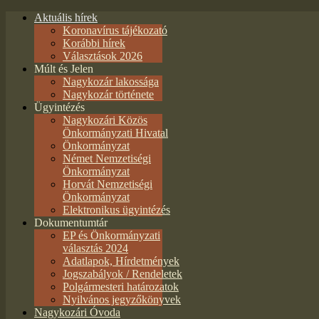
Aktuális hírek
Koronavírus tájékozató
Korábbi hírek
Választások 2026
Múlt és Jelen
Nagykozár lakossága
Nagykozár története
Ügyintézés
Nagykozári Közös
Önkormányzati Hivatal
Önkormányzat
Német Nemzetiségi
Önkormányzat
Horvát Nemzetiségi
Önkormányzat
Elektronikus ügyintézés
Dokumentumtár
EP és Önkormányzati
választás 2024
Adatlapok, Hírdetmények
Jogszabályok / Rendeletek
Polgármesteri határozatok
Nyilvános jegyzőkönyvek
Nagykozári Óvoda