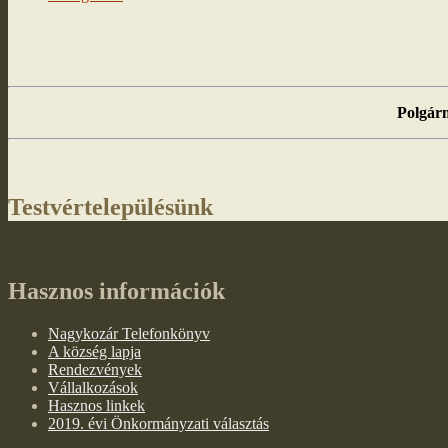
Polgárm
Testvértelepülésünk
Hasznos információk
Nagykozár Telefonkönyv
A község lapja
Rendezvények
Vállalkozások
Hasznos linkek
2019. évi Önkormányzati választás