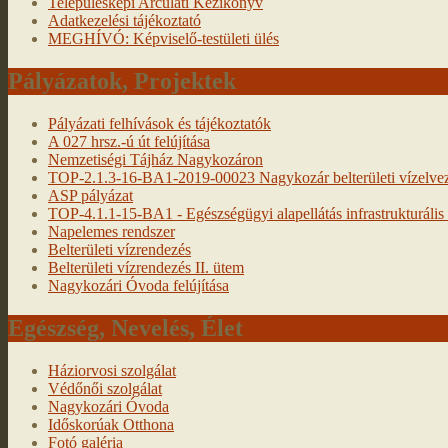
Településképi Arculati Kézikönyv
Adatkezelési tájékoztató
MEGHÍVÓ: Képviselő-testületi ülés
Pályázatok, Projektek
Pályázati felhívások és tájékoztatók
A 027 hrsz.-ú út felújítása
Nemzetiségi Tájház Nagykozáron
TOP-2.1.3-16-BA1-2019-00023 Nagykozár belterületi vízelveze
ASP pályázat
TOP-4.1.1-15-BA1 - Egészségügyi alapellátás infrastrukturális f
Napelemes rendszer
Belterületi vízrendezés
Belterületi vízrendezés II. ütem
Nagykozári Óvoda felújítása
Egészség, Nevelés, Élet
Háziorvosi szolgálat
Védőnői szolgálat
Nagykozári Óvoda
Időskorúak Otthona
Fotó galéria