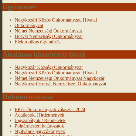
Ügyintézés
Nagykozári Közös Önkormányzati Hivatal
Önkormányzat
Német Nemzetiségi Önkormányzat
Horvát Nemzetiségi Önkormányzat
Elektronikus ügyintézés
Általános közzétételi listák
Nagykozár Községi Önkormányzat
Nagykozári Közös Önkormányzati Hivatal
Német Nemzetiségi Önkormányzat Nagykozár
Nagykozári Horvát Nemzetiségi Önkormányzat
Dokumentumtár
EP és Önkormányzati választás 2024
Adatlapok, Hírdetmények
Jogszabályok / Rendeletek
Polgármesteri határozatok
Nyilvános jegyzőkönyvek