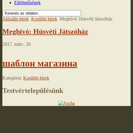
Elérhetőségek
Aktuális hírek
Korábbi hírek
Meghívó: Húsvéti Játszóház
Meghívó: Húsvéti Játszóház
2017. márc. 20
шаблон магазина
Kategória:
Korábbi hírek
Testvértelepülésünk