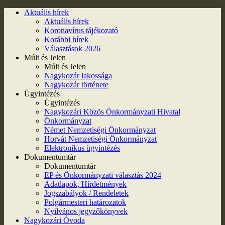
Aktuális hírek
Aktuális hírek
Koronavírus tájékozató
Korábbi hírek
Választások 2026
Múlt és Jelen
Múlt és Jelen
Nagykozár lakossága
Nagykozár története
Ügyintézés
Ügyintézés
Nagykozári Közös Önkormányzati Hivatal
Önkormányzat
Német Nemzetiségi Önkormányzat
Horvát Nemzetiségi Önkormányzat
Elektronikus ügyintézés
Dokumentumtár
Dokumentumtár
EP és Önkormányzati választás 2024
Adatlapok, Hírdetmények
Jogszabályok / Rendeletek
Polgármesteri határozatok
Nyilvános jegyzőkönyvek
Nagykozári Óvoda