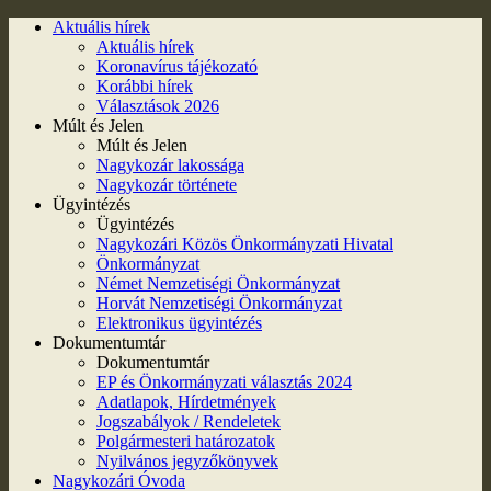
Aktuális hírek
Aktuális hírek
Koronavírus tájékozató
Korábbi hírek
Választások 2026
Múlt és Jelen
Múlt és Jelen
Nagykozár lakossága
Nagykozár története
Ügyintézés
Ügyintézés
Nagykozári Közös Önkormányzati Hivatal
Önkormányzat
Német Nemzetiségi Önkormányzat
Horvát Nemzetiségi Önkormányzat
Elektronikus ügyintézés
Dokumentumtár
Dokumentumtár
EP és Önkormányzati választás 2024
Adatlapok, Hírdetmények
Jogszabályok / Rendeletek
Polgármesteri határozatok
Nyilvános jegyzőkönyvek
Nagykozári Óvoda