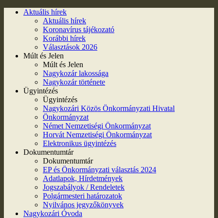
Aktuális hírek
Aktuális hírek
Koronavírus tájékozató
Korábbi hírek
Választások 2026
Múlt és Jelen
Múlt és Jelen
Nagykozár lakossága
Nagykozár története
Ügyintézés
Ügyintézés
Nagykozári Közös Önkormányzati Hivatal
Önkormányzat
Német Nemzetiségi Önkormányzat
Horvát Nemzetiségi Önkormányzat
Elektronikus ügyintézés
Dokumentumtár
Dokumentumtár
EP és Önkormányzati választás 2024
Adatlapok, Hírdetmények
Jogszabályok / Rendeletek
Polgármesteri határozatok
Nyilvános jegyzőkönyvek
Nagykozári Óvoda