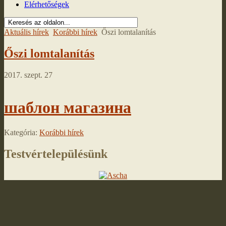
Elérhetőségek
Aktuális hírek
Korábbi hírek
Őszi lomtalanítás
Őszi lomtalanítás
2017. szept. 27
шаблон магазина
Kategória:
Korábbi hírek
Testvértelepülésünk