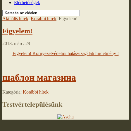
Elérhetőségek
Aktuális hírek
Korábbi hírek
Figyelem!
Figyelem!
2018. márc. 29
Figyelem! Környezetvédelmi hatásvizsgálati hirdetmény !
шаблон магазина
Kategória:
Korábbi hírek
Testvértelepülésünk