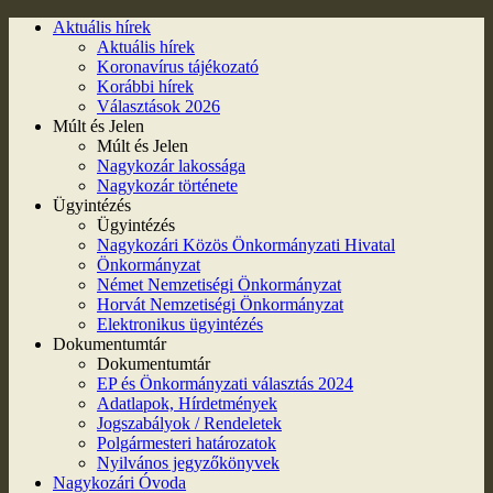
Aktuális hírek
Aktuális hírek
Koronavírus tájékozató
Korábbi hírek
Választások 2026
Múlt és Jelen
Múlt és Jelen
Nagykozár lakossága
Nagykozár története
Ügyintézés
Ügyintézés
Nagykozári Közös Önkormányzati Hivatal
Önkormányzat
Német Nemzetiségi Önkormányzat
Horvát Nemzetiségi Önkormányzat
Elektronikus ügyintézés
Dokumentumtár
Dokumentumtár
EP és Önkormányzati választás 2024
Adatlapok, Hírdetmények
Jogszabályok / Rendeletek
Polgármesteri határozatok
Nyilvános jegyzőkönyvek
Nagykozári Óvoda