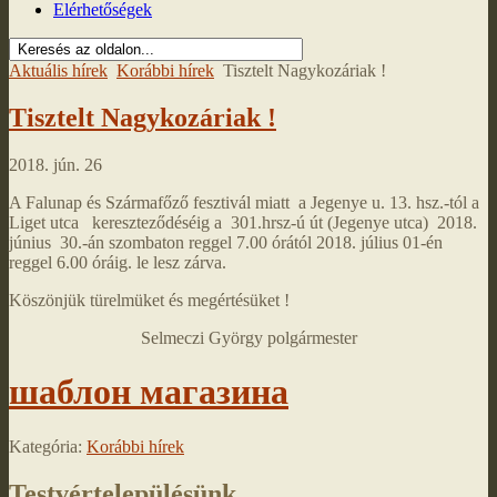
Elérhetőségek
Aktuális hírek
Korábbi hírek
Tisztelt Nagykozáriak !
Tisztelt Nagykozáriak !
2018. jún. 26
A Falunap és Szármafőző fesztivál miatt a Jegenye u. 13. hsz.-tól a
Liget utca kereszteződéséig a 301.hrsz-ú út (Jegenye utca) 2018.
június 30.-án szombaton reggel 7.00 órától 2018. július 01-én
reggel 6.00 óráig. le lesz zárva.
Köszönjük türelmüket és megértésüket !
Selmeczi György polgármester
шаблон магазина
Kategória:
Korábbi hírek
Testvértelepülésünk