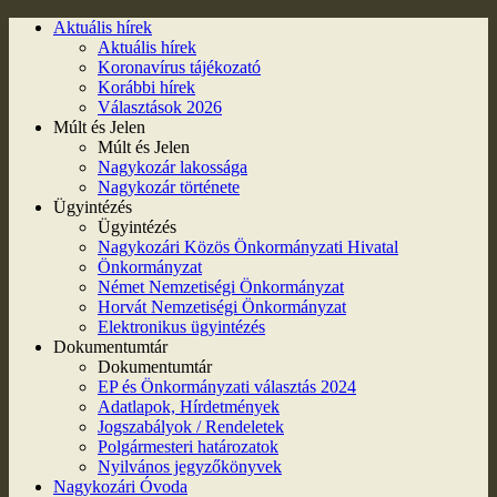
Aktuális hírek
Aktuális hírek
Koronavírus tájékozató
Korábbi hírek
Választások 2026
Múlt és Jelen
Múlt és Jelen
Nagykozár lakossága
Nagykozár története
Ügyintézés
Ügyintézés
Nagykozári Közös Önkormányzati Hivatal
Önkormányzat
Német Nemzetiségi Önkormányzat
Horvát Nemzetiségi Önkormányzat
Elektronikus ügyintézés
Dokumentumtár
Dokumentumtár
EP és Önkormányzati választás 2024
Adatlapok, Hírdetmények
Jogszabályok / Rendeletek
Polgármesteri határozatok
Nyilvános jegyzőkönyvek
Nagykozári Óvoda