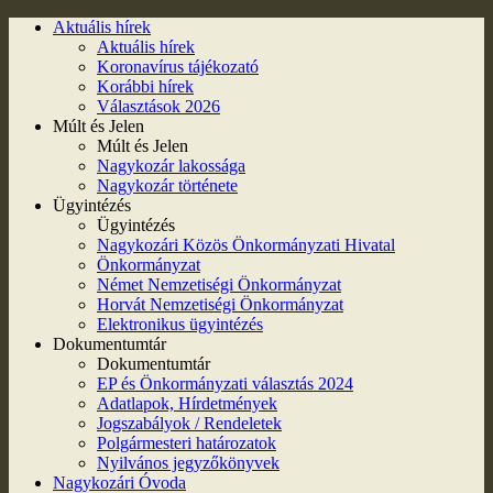
Aktuális hírek
Aktuális hírek
Koronavírus tájékozató
Korábbi hírek
Választások 2026
Múlt és Jelen
Múlt és Jelen
Nagykozár lakossága
Nagykozár története
Ügyintézés
Ügyintézés
Nagykozári Közös Önkormányzati Hivatal
Önkormányzat
Német Nemzetiségi Önkormányzat
Horvát Nemzetiségi Önkormányzat
Elektronikus ügyintézés
Dokumentumtár
Dokumentumtár
EP és Önkormányzati választás 2024
Adatlapok, Hírdetmények
Jogszabályok / Rendeletek
Polgármesteri határozatok
Nyilvános jegyzőkönyvek
Nagykozári Óvoda