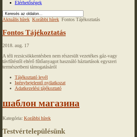
Elérhetőségek
Aktuális hírek
Korábbi hírek
Fontos Tájékoztatás
Fontos Tájékoztatás
2018. aug. 17
A téli rezsicsökkentésben nem részesült vezetékes gáz-vagy
távfűtéstől eltérő fűtőanyagot használó háztartások egyszeri
természetbeni támogatásáról
Tájékoztató levél
Igénybejelentő nyilatkozat
Adatkezelési tájékoztató
шаблон магазина
Kategória:
Korábbi hírek
Testvértelepülésünk