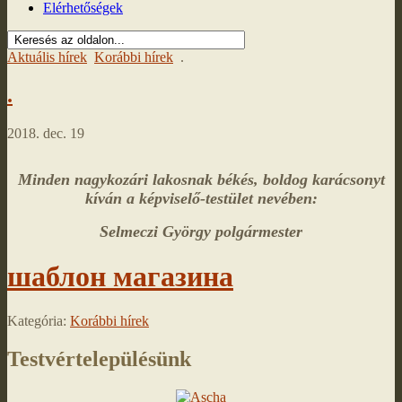
Elérhetőségek
Aktuális hírek
Korábbi hírek
.
.
2018. dec. 19
Minden nagykozári lakosnak békés, boldog karácsonyt
kíván a képviselő-testület nevében:
Selmeczi György polgármester
шаблон магазина
Kategória:
Korábbi hírek
Testvértelepülésünk