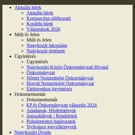
Aktuális hírek
Aktuális hírek
Koronavírus tájékozató
Korábbi hírek
Választások 2026
Múlt és Jelen
Múlt és Jelen
Nagykozár lakossága
Nagykozár története
Ügyintézés
Ügyintézés
Nagykozári Közös Önkormányzati Hivatal
Önkormányzat
Német Nemzetiségi Önkormányzat
Horvát Nemzetiségi Önkormányzat
Elektronikus ügyintézés
Dokumentumtár
Dokumentumtár
EP és Önkormányzati választás 2024
Adatlapok, Hírdetmények
Jogszabályok / Rendeletek
Polgármesteri határozatok
Nyilvános jegyzőkönyvek
Nagykozári Óvoda